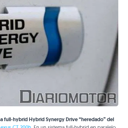
a full-hybrid Hybrid Synergy Drive “heredado” del
Lexus CT 200h
. En un sistema full-hybrid en paralelo