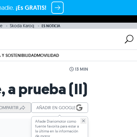
nadie.
¡Es GRATIS!
e
Skoda Karoq
ES NOTICIA
 Y SOSTENIBILIDAD
MOVILIDAD
13 MIN
 a prueba (II)
OMPARTIR
AÑADIR EN GOOGLE
Añade Diariomotor como
fuente favorita para estar a
la última en la información
de motor.