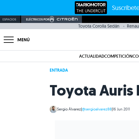
Suscríbete
ESPACIOS
ELÉCTRICOS POR
Toyota Corolla Sedán
Renaul
MENÚ
ACTUALIDAD
COMPETICIÓN
CO
ENTRADA
Toyota Auris 
Sergio Álvarez
|
@sergioalvarez88
|
16 Jun 2011