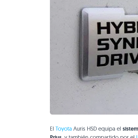
El
Toyota
Auris
HSD
equipa el
sistem
Prius
, y también compartido por el