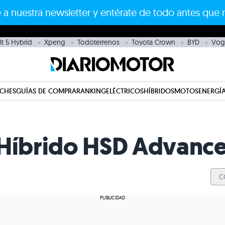
 a nuestra newsletter y entérate de todo antes que 
t 5 Hybrid
Xpeng
Todoterrenos
Toyota Crown
BYD
Vog
CHES
GUÍAS DE COMPRA
RANKING
ELÉCTRICOS
HÍBRIDOS
MOTOS
ENERGÍA
Híbrido HSD Advance,
C