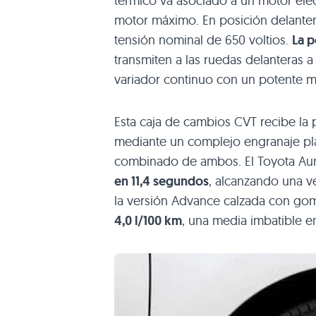
térmico va asociado a un motor elé
motor máximo. En posición delantera
tensión nominal de 650 voltios.
La p
transmiten a las ruedas delanteras 
variador continuo con un potente m
Esta caja de cambios
CVT
recibe la 
mediante un complejo engranaje pla
combinado de ambos. El Toyota Aur
en 11,4 segundos
, alcanzando una 
la versión Advance calzada con go
4,0 l/100 km
, una media imbatible e