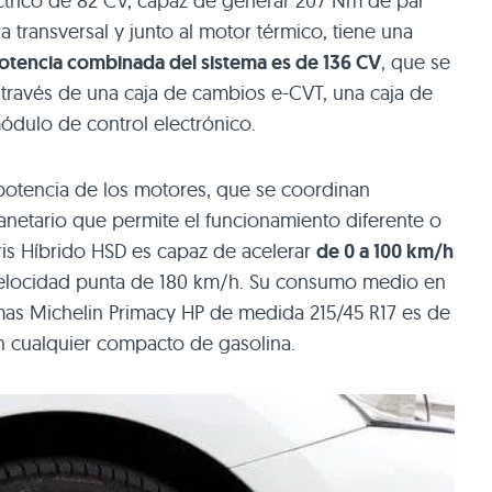
ctrico de 82 CV, capaz de generar 207 Nm de par
 transversal y junto al motor térmico, tiene una
otencia combinada del sistema es de 136 CV
, que se
a través de una caja de cambios e-CVT, una caja de
ódulo de control electrónico.
potencia de los motores, que se coordinan
netario que permite el funcionamiento diferente o
is Híbrido
HSD
es capaz de acelerar
de 0 a 100 km/h
velocidad punta de 180 km/h. Su consumo medio en
mas Michelin Primacy HP de medida 215/45
R17
es de
n cualquier compacto de gasolina.