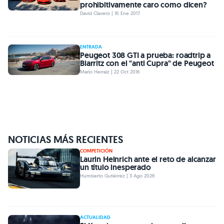
prohibitivamente caro como dicen?
David Clavero | 16 Ene 2017
ENTRADA
Peugeot 308 GTI a prueba: roadtrip a
Biarritz con el "anti Cupra" de Peugeot
Mario Herraiz | 22 Oct 2016
NOTICIAS MÁS RECIENTES
COMPETICIÓN
Laurin Heinrich ante el reto de alcanzar
un título inesperado
Humberto Gutiérrez | 3 Ago 2026
ACTUALIDAD