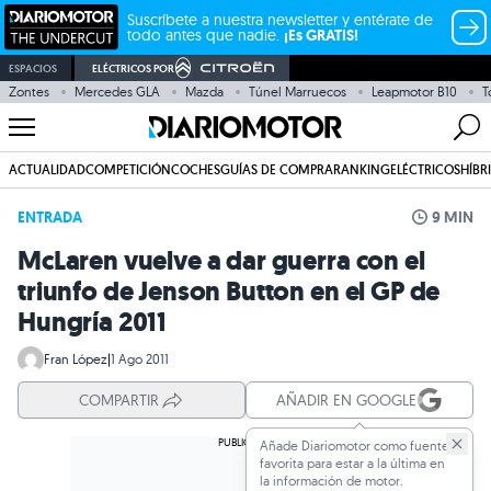
Suscríbete a nuestra newsletter y entérate de
todo antes que nadie.
¡Es GRATIS!
ESPACIOS
ELÉCTRICOS POR
Zontes
Mercedes GLA
Mazda
Túnel Marruecos
Leapmotor B10
T
ACTUALIDAD
COMPETICIÓN
COCHES
GUÍAS DE COMPRA
RANKING
ELÉCTRICOS
HÍBR
ENTRADA
9 MIN
McLaren vuelve a dar guerra con el
triunfo de Jenson Button en el GP de
Hungría 2011
Fran López
|
1 Ago 2011
COMPARTIR
AÑADIR EN GOOGLE
Añade Diariomotor como fuente
favorita para estar a la última en
la información de motor.