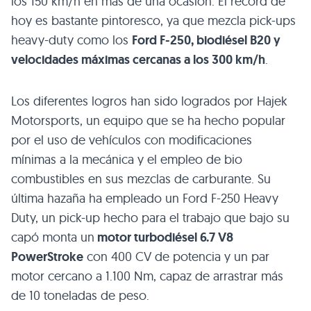
los 150 km/h en más de una ocasión. El récord de
hoy es bastante pintoresco, ya que mezcla pick-ups
heavy-duty como los
Ford F-250, biodiésel
B20
y
velocidades máximas cercanas a los 300 km/h
.
Los diferentes logros han sido logrados por Hajek
Motorsports, un equipo que se ha hecho popular
por el uso de vehículos con modificaciones
mínimas a la mecánica y el empleo de bio
combustibles en sus mezclas de carburante. Su
última hazaña ha empleado un Ford F-250 Heavy
Duty, un pick-up hecho para el trabajo que bajo su
capó monta un
motor turbodiésel 6.7
V8
PowerStroke
con 400 CV de potencia y un par
motor cercano a 1.100 Nm, capaz de arrastrar más
de 10 toneladas de peso.