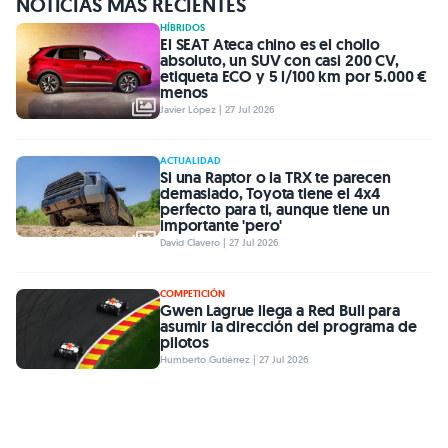
NOTICIAS MÁS RECIENTES
HÍBRIDOS
El SEAT Ateca chino es el chollo
absoluto, un SUV con casi 200 CV,
etiqueta ECO y 5 l/100 km por 5.000 €
menos
Javier López | 27 Jul 2026
ACTUALIDAD
Si una Raptor o la TRX te parecen
demasiado, Toyota tiene el 4x4
perfecto para ti, aunque tiene un
importante 'pero'
David Clavero | 27 Jul 2026
COMPETICIÓN
Gwen Lagrue llega a Red Bull para
asumir la dirección del programa de
pilotos
Humberto Gutiérrez | 27 Jul 2026