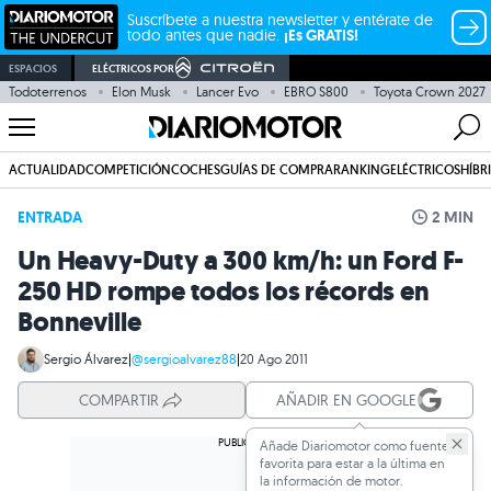
Suscríbete a nuestra newsletter y entérate de
todo antes que nadie.
¡Es GRATIS!
ESPACIOS
ELÉCTRICOS POR
Todoterrenos
Elon Musk
Lancer Evo
EBRO S800
Toyota Crown 2027
ACTUALIDAD
COMPETICIÓN
COCHES
GUÍAS DE COMPRA
RANKING
ELÉCTRICOS
HÍBR
ENTRADA
2 MIN
Un Heavy-Duty a 300 km/h: un Ford F-
250 HD rompe todos los récords en
Bonneville
Sergio Álvarez
|
@sergioalvarez88
|
20 Ago 2011
COMPARTIR
AÑADIR EN GOOGLE
Añade Diariomotor como fuente
favorita para estar a la última en
la información de motor.