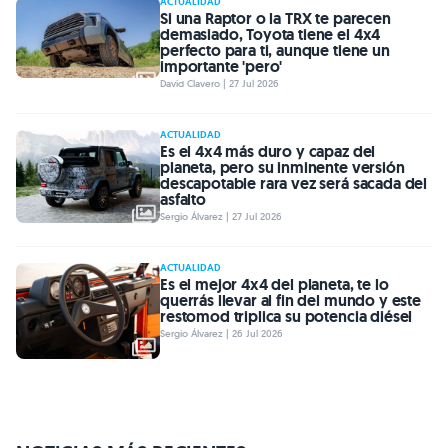
ACTUALIDAD
Si una Raptor o la TRX te parecen
demasiado, Toyota tiene el 4x4
perfecto para ti, aunque tiene un
importante 'pero'
David Clavero | 27 Jul 2026
ACTUALIDAD
Es el 4x4 más duro y capaz del
planeta, pero su inminente versión
descapotable rara vez será sacada del
asfalto
Sergio Álvarez | 27 Jul 2026
ACTUALIDAD
Es el mejor 4x4 del planeta, te lo
querrás llevar al fin del mundo y este
restomod triplica su potencia diésel
Sergio Álvarez | 26 Jul 2026