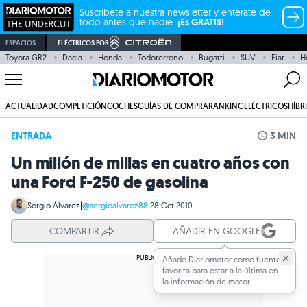
Suscríbete a nuestra newsletter y entérate de
todo antes que nadie.
¡Es GRATIS!
ESPACIOS
ELÉCTRICOS POR
Toyota GR2
Dacia
Honda
Todoterreno
Bugatti
SUV
Fiat
H
ACTUALIDAD
COMPETICIÓN
COCHES
GUÍAS DE COMPRA
RANKING
ELÉCTRICOS
HÍBR
ENTRADA
3 MIN
Un millón de millas en cuatro años con
una Ford F-250 de gasolina
Sergio Álvarez
|
@sergioalvarez88
|
28 Oct 2010
COMPARTIR
AÑADIR EN GOOGLE
Añade Diariomotor como fuente
favorita para estar a la última en
la información de motor.