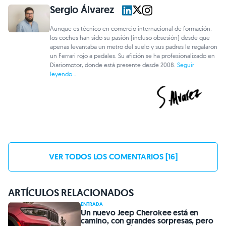
Sergio Álvarez
Aunque es técnico en comercio internacional de formación,
los coches han sido su pasión (incluso obsesión) desde que
apenas levantaba un metro del suelo y sus padres le regalaron
un Ferrari rojo a pedales. Su afición se ha profesionalizado en
Diariomotor, donde está presente desde 2008.
Seguir
leyendo...
VER TODOS LOS COMENTARIOS [16]
ARTÍCULOS RELACIONADOS
ENTRADA
Un nuevo Jeep Cherokee está en
camino, con grandes sorpresas, pero