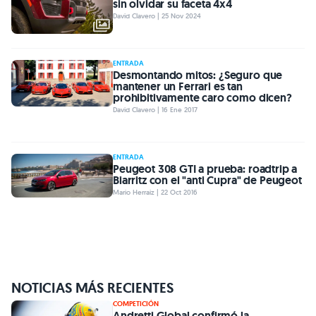
sin olvidar su faceta 4x4
David Clavero | 25 Nov 2024
ENTRADA
Desmontando mitos: ¿Seguro que
mantener un Ferrari es tan
prohibitivamente caro como dicen?
David Clavero | 16 Ene 2017
ENTRADA
Peugeot 308 GTI a prueba: roadtrip a
Biarritz con el "anti Cupra" de Peugeot
Mario Herraiz | 22 Oct 2016
NOTICIAS MÁS RECIENTES
COMPETICIÓN
Andretti Global confirmó la