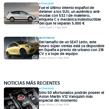
ACTUALIDAD
Fue el último intento español de
detener a los SUV, un auténtico anti-
modas con 532 l de maletero,
etiqueta C y mecánica indestructible
del que te separan 5.000 €
Javier López | 2 Ago 2026
ELÉCTRICOS
Del tamaño de un SEAT León, este
futuro súper ventas está ya disponible
en España a precio de urbano con 218
CV y a tope de equipo
Enrique García | 2 Ago 2026
NOTICIAS MÁS RECIENTES
ACTUALIDAD
Sólo 50 afortunados podrán poseer el
Aston Martin V12 Vanquish más
especial del momento
Sergio Álvarez | 8 Ago 2026