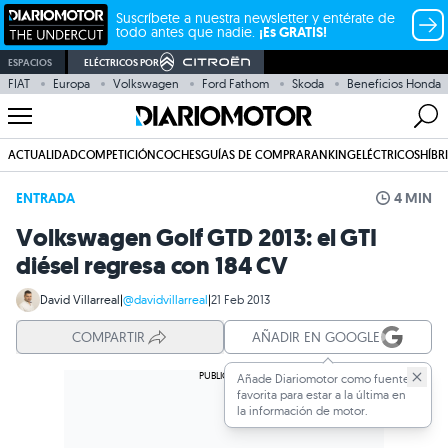
Suscríbete a nuestra newsletter y entérate de
todo antes que nadie.
¡Es GRATIS!
ESPACIOS
ELÉCTRICOS POR
FIAT
Europa
Volkswagen
Ford Fathom
Skoda
Beneficios Honda
ACTUALIDAD
COMPETICIÓN
COCHES
GUÍAS DE COMPRA
RANKING
ELÉCTRICOS
HÍBR
ENTRADA
4 MIN
Volkswagen Golf GTD 2013: el GTI
diésel regresa con 184 CV
David Villarreal
|
@davidvillarreal
|
21 Feb 2013
COMPARTIR
AÑADIR EN GOOGLE
Añade Diariomotor como fuente
favorita para estar a la última en
la información de motor.