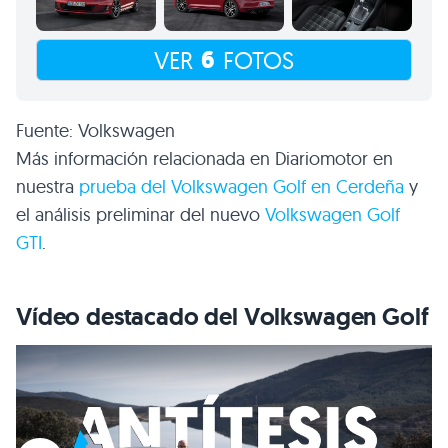
6
VER
FOTOS
Fuente: Volkswagen
Más información relacionada en Diariomotor en
nuestra
prueba del Volkswagen Golf en Cerdeña
y
el análisis preliminar del nuevo
Volkswagen Golf
GTI
.
Vídeo destacado del Volkswagen Golf