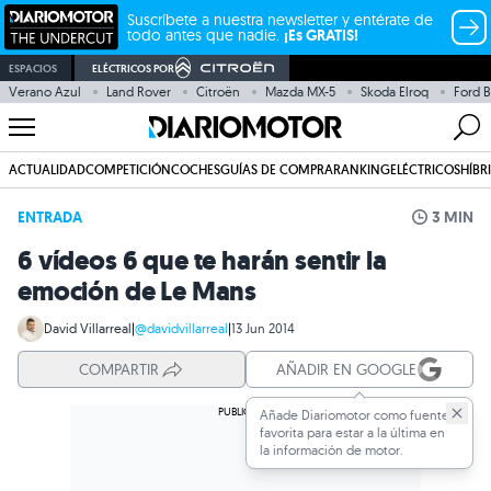
Suscríbete a nuestra newsletter y entérate de
todo antes que nadie.
¡Es GRATIS!
ESPACIOS
ELÉCTRICOS POR
Verano Azul
Land Rover
Citroën
Mazda MX-5
Skoda Elroq
Ford 
ACTUALIDAD
COMPETICIÓN
COCHES
GUÍAS DE COMPRA
RANKING
ELÉCTRICOS
HÍBR
ENTRADA
3 MIN
6 vídeos 6 que te harán sentir la
emoción de Le Mans
David Villarreal
|
@davidvillarreal
|
13 Jun 2014
COMPARTIR
AÑADIR EN GOOGLE
Añade Diariomotor como fuente
favorita para estar a la última en
la información de motor.