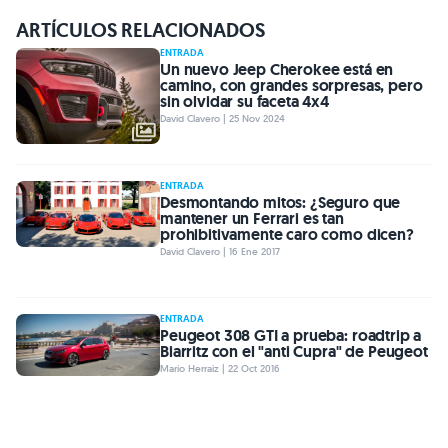
ARTÍCULOS RELACIONADOS
ENTRADA
Un nuevo Jeep Cherokee está en
camino, con grandes sorpresas, pero
sin olvidar su faceta 4x4
David Clavero | 25 Nov 2024
ENTRADA
Desmontando mitos: ¿Seguro que
mantener un Ferrari es tan
prohibitivamente caro como dicen?
David Clavero | 16 Ene 2017
ENTRADA
Peugeot 308 GTI a prueba: roadtrip a
Biarritz con el "anti Cupra" de Peugeot
Mario Herraiz | 22 Oct 2016