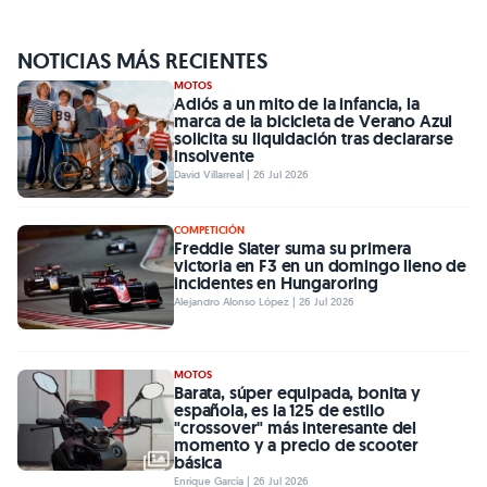
NOTICIAS MÁS RECIENTES
MOTOS
Adiós a un mito de la infancia, la
marca de la bicicleta de Verano Azul
solicita su liquidación tras declararse
insolvente
David Villarreal | 26 Jul 2026
COMPETICIÓN
Freddie Slater suma su primera
victoria en F3 en un domingo lleno de
incidentes en Hungaroring
Alejandro Alonso López | 26 Jul 2026
MOTOS
Barata, súper equipada, bonita y
española, es la 125 de estilo
"crossover" más interesante del
momento y a precio de scooter
básica
Enrique García | 26 Jul 2026