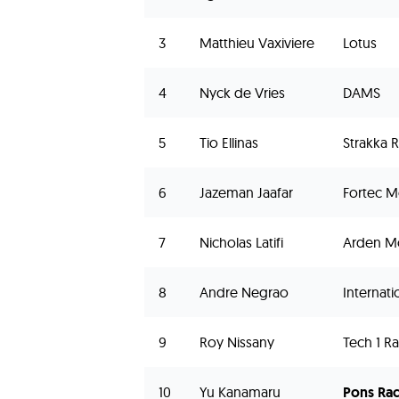
3
Matthieu Vaxiviere
Lotus
4
Nyck de Vries
DAMS
5
Tio Ellinas
Strakka 
6
Jazeman Jaafar
Fortec M
7
Nicholas Latifi
Arden M
8
Andre Negrao
Internat
9
Roy Nissany
Tech 1 R
10
Yu Kanamaru
Pons Ra