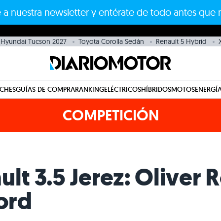
 a nuestra newsletter y entérate de todo antes que 
Hyundai Tucson 2027
Toyota Corolla Sedán
Renault 5 Hybrid
CHES
GUÍAS DE COMPRA
RANKING
ELÉCTRICOS
HÍBRIDOS
MOTOS
ENERGÍA
COMPETICIÓN
lt 3.5 Jerez: Oliver
cord