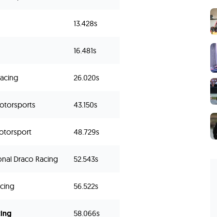
13.428s
16.481s
Racing
26.020s
otorsports
43.150s
otorsport
48.729s
ional Draco Racing
52.543s
acing
56.522s
cing
58.066s