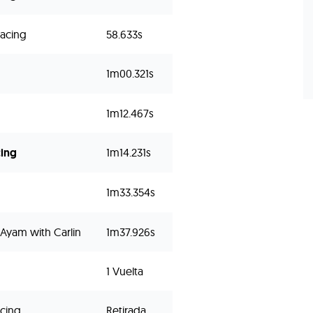
Racing
58.633s
1m00.321s
1m12.467s
cing
1m14.231s
1m33.354s
Ayam with Carlin
1m37.926s
1 Vuelta
acing
Retirada