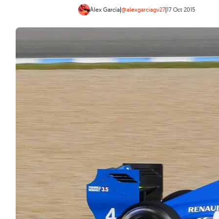
Àlex Garcia
|
@alexgarciagv27
|
17 Oct 2015