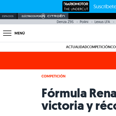
Suscríbete
ESPACIOS
ELÉCTRICOS POR
Denza Z9S
Polini
Lexus LFA
MENÚ
ACTUALIDAD
COMPETICIÓN
CO
COMPETICIÓN
Fórmula Renau
victoria y ré