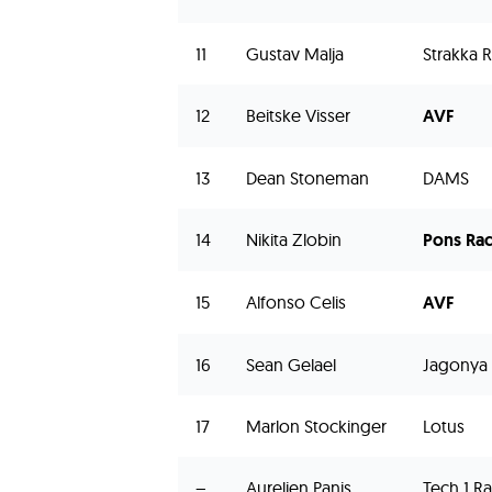
11
Gustav Malja
Strakka 
12
Beitske Visser
AVF
13
Dean Stoneman
DAMS
14
Nikita Zlobin
Pons Ra
15
Alfonso Celis
AVF
16
Sean Gelael
Jagonya 
17
Marlon Stockinger
Lotus
–
Aurelien Panis
Tech 1 R