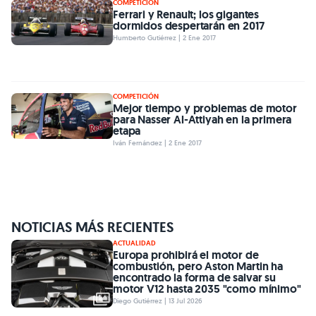
COMPETICIÓN
Ferrari y Renault; los gigantes
dormidos despertarán en 2017
Humberto Gutiérrez | 2 Ene 2017
COMPETICIÓN
Mejor tiempo y problemas de motor
para Nasser Al-Attiyah en la primera
etapa
Iván Fernández | 2 Ene 2017
NOTICIAS MÁS RECIENTES
ACTUALIDAD
Europa prohibirá el motor de
combustión, pero Aston Martin ha
encontrado la forma de salvar su
motor V12 hasta 2035 "como mínimo"
Diego Gutiérrez | 13 Jul 2026