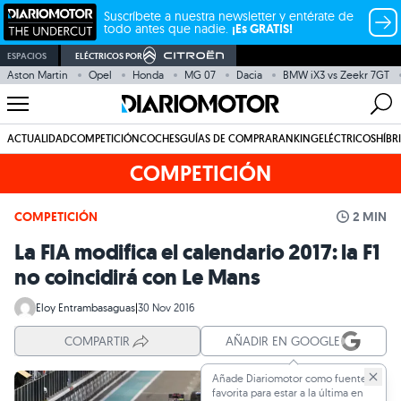
Suscríbete a nuestra newsletter y entérate de
todo antes que nadie.
¡Es GRATIS!
ESPACIOS
ELÉCTRICOS POR
Aston Martin
Opel
Honda
MG 07
Dacia
BMW iX3 vs Zeekr 7GT
ACTUALIDAD
COMPETICIÓN
COCHES
GUÍAS DE COMPRA
RANKING
ELÉCTRICOS
HÍBR
COMPETICIÓN
COMPETICIÓN
2 MIN
La FIA modifica el calendario 2017: la F1
no coincidirá con Le Mans
Eloy Entrambasaguas
|
30 Nov 2016
COMPARTIR
AÑADIR EN GOOGLE
Añade Diariomotor como fuente
favorita para estar a la última en