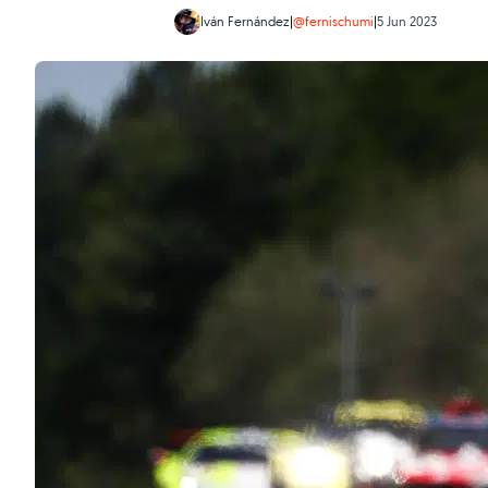
Iván Fernández
|
@fernischumi
|
5 Jun 2023