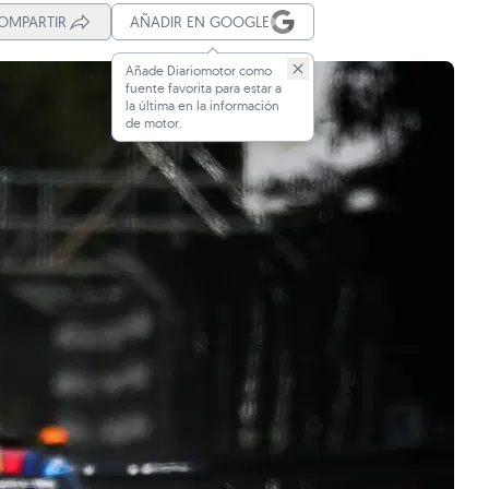
OMPARTIR
AÑADIR EN GOOGLE
Añade Diariomotor como
fuente favorita para estar a
la última en la información
de motor.