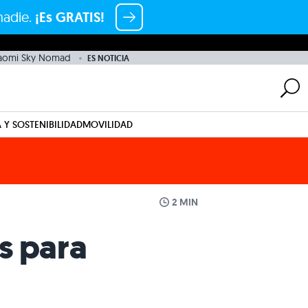
nadie.
¡Es GRATIS!
aomi Sky Nomad
ES NOTICIA
 Y SOSTENIBILIDAD
MOVILIDAD
2 MIN
s para