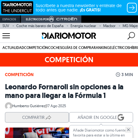
Suscríbete a nuestra newsletter y entérate de
todo antes que nadie.
¡Es GRATIS!
ESPACIOS
ELÉCTRICOS POR
SUV
Coche más barato de España
Energía nuclear
Macbor
MG Majes
ACTUALIDAD
COMPETICIÓN
COCHES
GUÍAS DE COMPRA
RANKING
ELÉCTRICOS
HÍBR
COMPETICIÓN
COMPETICIÓN
3 MIN
Leonardo Fornaroli sin opciones a la
mano para llegar a la Fórmula 1
Humberto Gutiérrez
|
17 Ago 2025
COMPARTIR
AÑADIR EN GOOGLE
Añade Diariomotor como fuente
favorita para estar a la última en