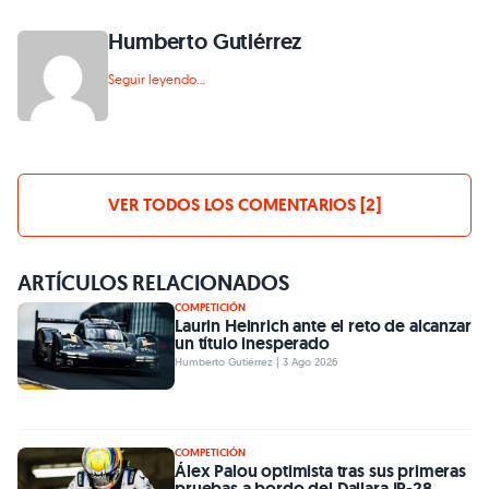
Humberto Gutiérrez
Seguir leyendo...
VER TODOS LOS COMENTARIOS [2]
ARTÍCULOS RELACIONADOS
COMPETICIÓN
Laurin Heinrich ante el reto de alcanzar
un título inesperado
Humberto Gutiérrez | 3 Ago 2026
COMPETICIÓN
Álex Palou optimista tras sus primeras
pruebas a bordo del Dallara IR-28