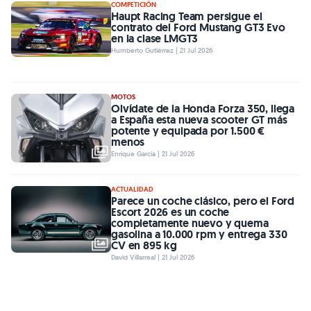
COMPETICIÓN
Haupt Racing Team persigue el
contrato del Ford Mustang GT3 Evo
en la clase LMGT3
Humberto Gutiérrez | 21 Jul 2026
MOTOS
Olvídate de la Honda Forza 350, llega
a España esta nueva scooter GT más
potente y equipada por 1.500 €
menos
Enrique García | 21 Jul 2026
ACTUALIDAD
Parece un coche clásico, pero el Ford
Escort 2026 es un coche
completamente nuevo y quema
gasolina a 10.000 rpm y entrega 330
CV en 895 kg
David Villarreal | 21 Jul 2026