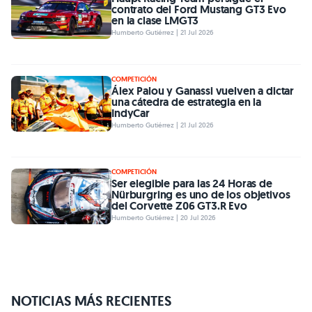
contrato del Ford Mustang GT3 Evo
en la clase LMGT3
Humberto Gutiérrez | 21 Jul 2026
COMPETICIÓN
Álex Palou y Ganassi vuelven a dictar
una cátedra de estrategia en la
IndyCar
Humberto Gutiérrez | 21 Jul 2026
COMPETICIÓN
Ser elegible para las 24 Horas de
Nürburgring es uno de los objetivos
del Corvette Z06 GT3.R Evo
Humberto Gutiérrez | 20 Jul 2026
NOTICIAS MÁS RECIENTES