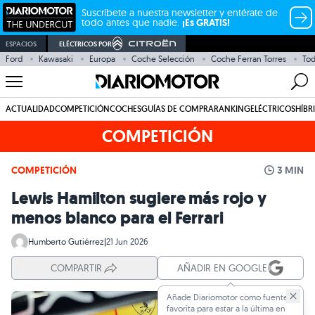
Suscríbete a nuestra newsletter y entérate de
todo antes que nadie.
¡Es GRATIS!
ESPACIOS
ELÉCTRICOS POR
Ford
Kawasaki
Europa
Coche Selección
Coche Ferran Torres
Tod
ACTUALIDAD
COMPETICIÓN
COCHES
GUÍAS DE COMPRA
RANKING
ELÉCTRICOS
HÍBR
COMPETICIÓN
COMPETICIÓN
3 MIN
Lewis Hamilton sugiere más rojo y
menos blanco para el Ferrari
Humberto Gutiérrez
|
21 Jun 2026
COMPARTIR
AÑADIR EN GOOGLE
Añade Diariomotor como fuente
favorita para estar a la última en