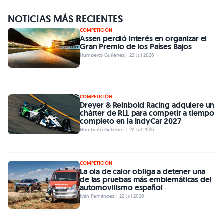
NOTICIAS MÁS RECIENTES
COMPETICIÓN
Assen perdió interés en organizar el
Gran Premio de los Países Bajos
Humberto Gutiérrez | 22 Jul 2026
COMPETICIÓN
Dreyer & Reinbold Racing adquiere un
chárter de RLL para competir a tiempo
completo en la IndyCar 2027
Humberto Gutiérrez | 22 Jul 2026
COMPETICIÓN
La ola de calor obliga a detener una
de las pruebas más emblemáticas del
automovilismo español
Iván Fernández | 22 Jul 2026