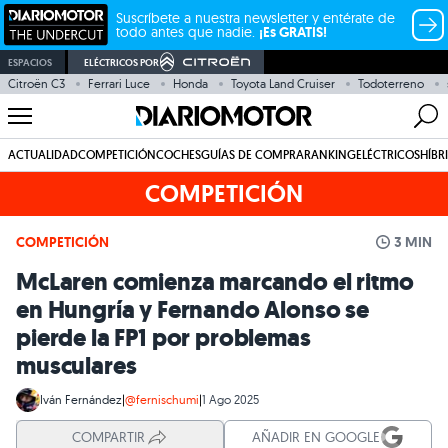
Suscríbete a nuestra newsletter y entérate de
todo antes que nadie.
¡Es GRATIS!
ESPACIOS
ELÉCTRICOS POR
Citroën C3
Ferrari Luce
Honda
Toyota Land Cruiser
Todoterreno
ACTUALIDAD
COMPETICIÓN
COCHES
GUÍAS DE COMPRA
RANKING
ELÉCTRICOS
HÍBR
COMPETICIÓN
COMPETICIÓN
3 MIN
McLaren comienza marcando el ritmo
en Hungría y Fernando Alonso se
pierde la FP1 por problemas
musculares
Iván Fernández
|
@fernischumi
|
1 Ago 2025
COMPARTIR
AÑADIR EN GOOGLE