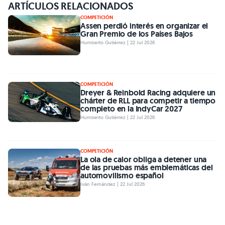
ARTÍCULOS RELACIONADOS
COMPETICIÓN
Assen perdió interés en organizar el
Gran Premio de los Países Bajos
Humberto Gutiérrez | 22 Jul 2026
COMPETICIÓN
Dreyer & Reinbold Racing adquiere un
chárter de RLL para competir a tiempo
completo en la IndyCar 2027
Humberto Gutiérrez | 22 Jul 2026
COMPETICIÓN
La ola de calor obliga a detener una
de las pruebas más emblemáticas del
automovilismo español
Iván Fernández | 22 Jul 2026