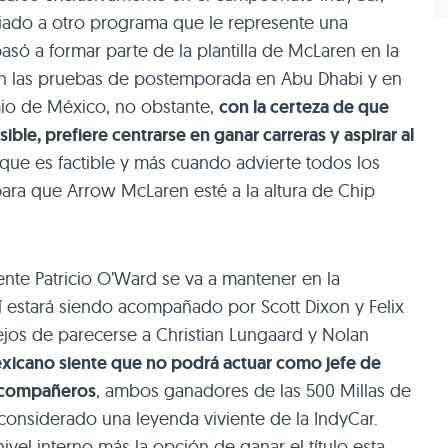
iliado a otro programa que le represente una
asó a formar parte de la plantilla de McLaren en la
 en las pruebas de postemporada en Abu Dhabi y en
mio de México, no obstante,
con la certeza de que
osible, prefiere centrarse en ganar carreras y aspirar al
que es factible y más cuando advierte todos los
ara que Arrow McLaren esté a la altura de Chip
mente Patricio O’Ward se va a mantener en la
lí estará siendo acompañado por Scott Dixon y Felix
ejos de parecerse a Christian Lungaard y Nolan
exicano siente que no podrá actuar como jefe de
os compañeros
, ambos ganadores de las 500 Millas de
considerado una leyenda viviente de la IndyCar.
ivel interno más la opción de ganar el título esta