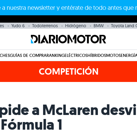
 a nuestra newsletter y entérate de todo antes que 
es
Yudo 6
Todoterrenos
Hidrógeno
BMW
Toyota Land C
CHES
GUÍAS DE COMPRA
RANKING
ELÉCTRICOS
HÍBRIDOS
MOTOS
ENERGÍA
COMPETICIÓN
pide a McLaren desvi
Fórmula 1