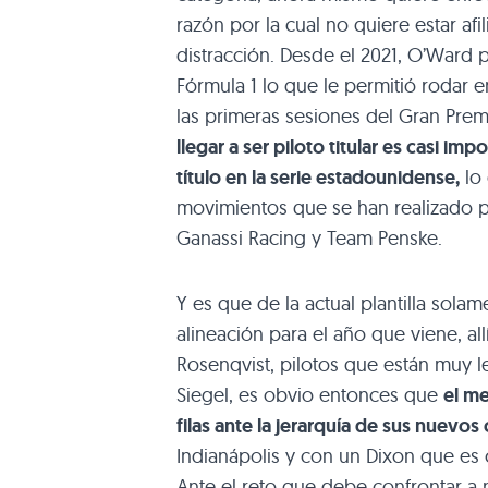
razón por la cual no quiere estar af
distracción. Desde el 2021, O’Ward p
Fórmula 1 lo que le permitió rodar
las primeras sesiones del Gran Pre
llegar a ser piloto titular es casi imp
título en la serie estadounidense,
lo 
movimientos que se han realizado p
Ganassi Racing y Team Penske.
Y es que de la actual plantilla sola
alineación para el año que viene, al
Rosenqvist, pilotos que están muy l
Siegel, es obvio entonces que
el m
filas ante la jerarquía de sus nuev
Indianápolis y con un Dixon que es 
Ante el reto que debe confrontar a n