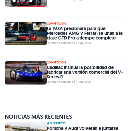
COMPETICIÓN
La IMSA presionará para que
Mercedes AMG y Ferrari se unan a la
clase GTD Pro a tiempo completo
Humberto Gutiérrez | 4 Ago 2026
COMPETICIÓN
Cadillac insinúa la posibilidad de
fabricar una versión comercial del V-
Series.R
Humberto Gutiérrez | 4 Ago 2026
NOTICIAS MÁS RECIENTES
ELÉCTRICOS
Porsche y Audi volverán a juntarse