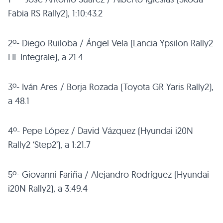
Fabia RS Rally2), 1:10:43.2
2º- Diego Ruiloba / Ángel Vela (Lancia Ypsilon Rally2
HF Integrale), a 21.4
3º- Iván Ares / Borja Rozada (Toyota GR Yaris Rally2),
a 48.1
4º- Pepe López / David Vázquez (Hyundai i20N
Rally2 ‘Step2’), a 1:21.7
5º- Giovanni Fariña / Alejandro Rodríguez (Hyundai
i20N Rally2), a 3:49.4