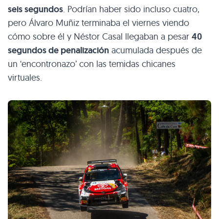
seis segundos
. Podrían haber sido incluso cuatro,
pero Álvaro Muñiz terminaba el viernes viendo
cómo sobre él y Néstor Casal llegaban a pesar
40
segundos de penalización
acumulada después de
un ‘encontronazo’ con las temidas chicanes
virtuales.