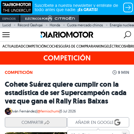
Suscríbete a nuestra newsletter y entérate de
todo antes que nadie.
¡Es GRATIS!
ESPACIOS
ELÉCTRICOS POR
Lucid
Récord Qashqai
Honda
Cuota mercado chinos
Energía nuclea
ACTUALIDAD
COMPETICIÓN
COCHES
GUÍAS DE COMPRA
RANKING
ELÉCTRICOS
HÍBR
COMPETICIÓN
COMPETICIÓN
9 MIN
Cohete Suárez quiere cumplir con la
estadística de ser Supercampeón cada
vez que gana el Rally Rías Baixas
Iván Fernández
|
@fernischumi
|
5 Jul 2026
COMPARTIR
AÑADIR EN GOOGLE