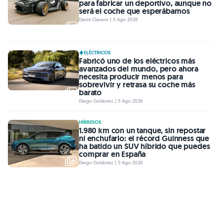
para fabricar un deportivo, aunque no
será el coche que esperábamos
David Clavero | 5 Ago 2026
ELÉCTRICOS
Fabricó uno de los eléctricos más
avanzados del mundo, pero ahora
necesita producir menos para
sobrevivir y retrasa su coche más
barato
Diego Gutiérrez | 5 Ago 2026
HÍBRIDOS
1.980 km con un tanque, sin repostar
ni enchufarlo: el récord Guinness que
ha batido un SUV híbrido que puedes
comprar en España
Diego Gutiérrez | 5 Ago 2026