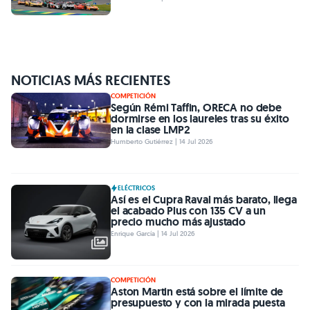
NOTICIAS MÁS RECIENTES
COMPETICIÓN
Según Rémi Taffin, ORECA no debe
dormirse en los laureles tras su éxito
en la clase LMP2
Humberto Gutiérrez | 14 Jul 2026
ELÉCTRICOS
Así es el Cupra Raval más barato, llega
el acabado Plus con 135 CV a un
precio mucho más ajustado
Enrique García | 14 Jul 2026
COMPETICIÓN
Aston Martin está sobre el límite de
presupuesto y con la mirada puesta