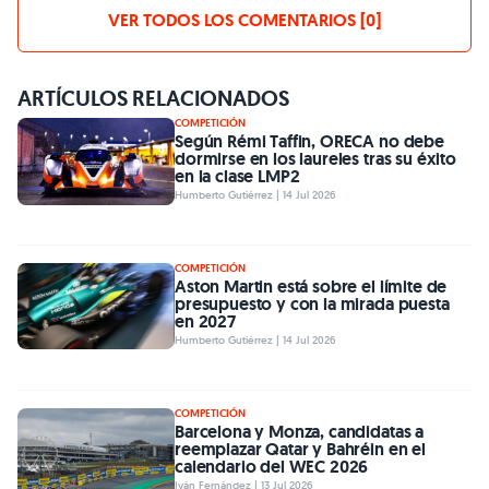
VER TODOS LOS COMENTARIOS [0]
ARTÍCULOS RELACIONADOS
COMPETICIÓN
Según Rémi Taffin, ORECA no debe
dormirse en los laureles tras su éxito
en la clase LMP2
Humberto Gutiérrez | 14 Jul 2026
COMPETICIÓN
Aston Martin está sobre el límite de
presupuesto y con la mirada puesta
en 2027
Humberto Gutiérrez | 14 Jul 2026
COMPETICIÓN
Barcelona y Monza, candidatas a
reemplazar Qatar y Bahréin en el
calendario del WEC 2026
Iván Fernández | 13 Jul 2026