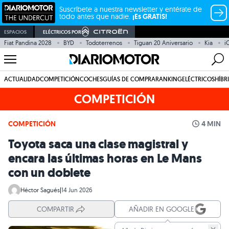
Suscríbete a nuestra newsletter y entérate de
todo antes que nadie.
¡Es GRATIS!
ESPACIOS
ELÉCTRICOS POR
Fiat Pandina 2028
BYD
Todoterrenos
Tiguan 20 Aniversario
Kia
i
ACTUALIDAD
COMPETICIÓN
COCHES
GUÍAS DE COMPRA
RANKING
ELÉCTRICOS
HÍBR
COMPETICIÓN
COMPETICIÓN
4 MIN
Toyota saca una clase magistral y
encara las últimas horas en Le Mans
con un doblete
Héctor Sagués
|
14 Jun 2026
COMPARTIR
AÑADIR EN GOOGLE