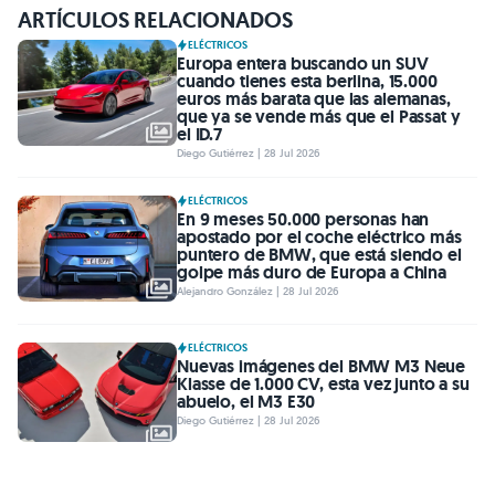
ARTÍCULOS RELACIONADOS
ELÉCTRICOS
Europa entera buscando un SUV
cuando tienes esta berlina, 15.000
euros más barata que las alemanas,
que ya se vende más que el Passat y
el ID.7
Diego Gutiérrez | 28 Jul 2026
ELÉCTRICOS
En 9 meses 50.000 personas han
apostado por el coche eléctrico más
puntero de BMW, que está siendo el
golpe más duro de Europa a China
Alejandro González | 28 Jul 2026
ELÉCTRICOS
Nuevas imágenes del BMW M3 Neue
Klasse de 1.000 CV, esta vez junto a su
abuelo, el M3 E30
Diego Gutiérrez | 28 Jul 2026