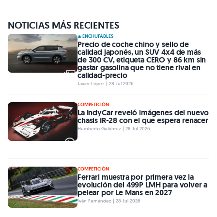
NOTICIAS MÁS RECIENTES
ENCHUFABLES
Precio de coche chino y sello de
calidad japonés, un SUV 4x4 de más
de 300 CV, etiqueta CERO y 86 km sin
gastar gasolina que no tiene rival en
calidad-precio
Javier López | 28 Jul 2026
COMPETICIÓN
La IndyCar reveló imágenes del nuevo
chasis IR-28 con el que espera renacer
Humberto Gutiérrez | 28 Jul 2026
COMPETICIÓN
Ferrari muestra por primera vez la
evolución del 499P LMH para volver a
pelear por Le Mans en 2027
Iván Fernández | 28 Jul 2026