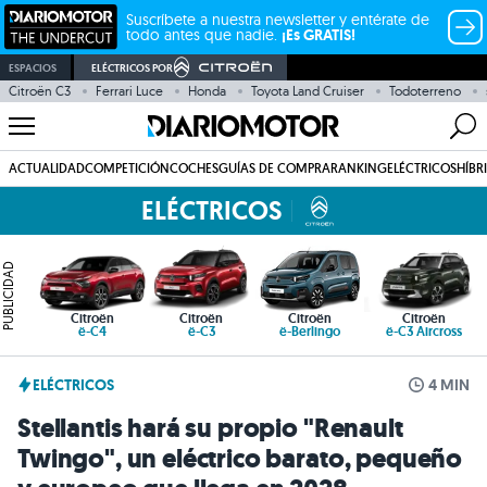
Suscríbete a nuestra newsletter y entérate de
todo antes que nadie.
¡Es GRATIS!
ESPACIOS
ELÉCTRICOS POR
Citroën C3
Ferrari Luce
Honda
Toyota Land Cruiser
Todoterreno
ACTUALIDAD
COMPETICIÓN
COCHES
GUÍAS DE COMPRA
RANKING
ELÉCTRICOS
HÍBR
ELÉCTRICOS
PUBLICIDAD
Citroën
Citroën
Citroën
Citroën
ë-C4
ë-C3
ë-Berlingo
ë-C3 Aircross
ELÉCTRICOS
4 MIN
Stellantis hará su propio "Renault
Twingo", un eléctrico barato, pequeño