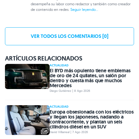
desempeña su labor como redactor y también como creador
de contenido en redes.
Seguir leyendo...
VER TODOS LOS COMENTARIOS [0]
ARTÍCULOS RELACIONADOS
ACTUALIDAD
El BYD más opulento tiene emblemas
de oro de 24 quilates, un salón por
dentro y cuesta más que muchos
Mercedes
Diego Gutiérrez | 8 Ago 2026
ACTUALIDAD
Europa obsesionada con los eléctricos
y llegan los japoneses, nadando a
contracorriente, y plantan un seis
cilindros diésel en un SUV
David Villarreal | 7 Ago 2026