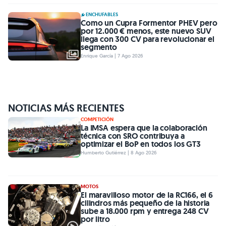
ENCHUFABLES
Como un Cupra Formentor PHEV pero
por 12.000 € menos, este nuevo SUV
llega con 300 CV para revolucionar el
segmento
Enrique García | 7 Ago 2026
NOTICIAS MÁS RECIENTES
COMPETICIÓN
La IMSA espera que la colaboración
técnica con SRO contribuya a
optimizar el BoP en todos los GT3
Humberto Gutiérrez | 8 Ago 2026
MOTOS
El maravilloso motor de la RC166, el 6
cilindros más pequeño de la historia
sube a 18.000 rpm y entrega 248 CV
por litro