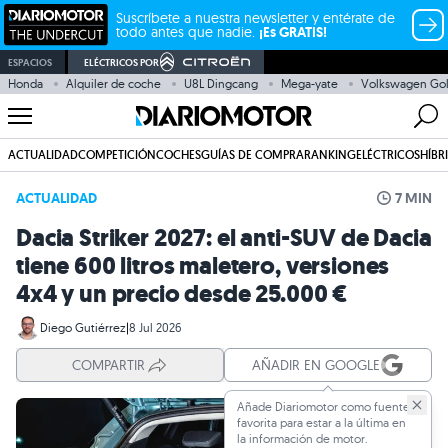
Suscríbete a nuestra newsletter y entérate de
todo antes que nadie.
¡Es GRATIS!
ESPACIOS
ELÉCTRICOS POR
Honda
Alquiler de coche
U8L Dingcang
Mega-yate
Volkswagen Gol
ACTUALIDAD
COMPETICIÓN
COCHES
GUÍAS DE COMPRA
RANKING
ELÉCTRICOS
HÍBR
ACTUALIDAD
7 MIN
Dacia Striker 2027: el anti-SUV de Dacia
tiene 600 litros maletero, versiones
4x4 y un precio desde 25.000 €
Diego Gutiérrez
|
8 Jul 2026
COMPARTIR
AÑADIR EN GOOGLE
Añade Diariomotor como fuente
favorita para estar a la última en
la información de motor.