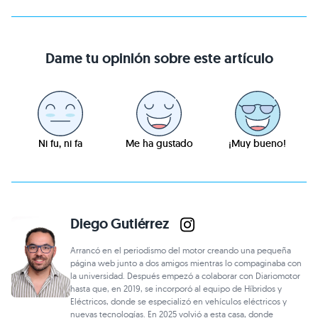
Dame tu opinión sobre este artículo
Ni fu, ni fa
Me ha gustado
¡Muy bueno!
Diego Gutiérrez
Arrancó en el periodismo del motor creando una pequeña
página web junto a dos amigos mientras lo compaginaba con
la universidad. Después empezó a colaborar con Diariomotor
hasta que, en 2019, se incorporó al equipo de Híbridos y
Eléctricos, donde se especializó en vehículos eléctricos y
nuevas tecnologías. En 2025 volvió a esta casa, donde