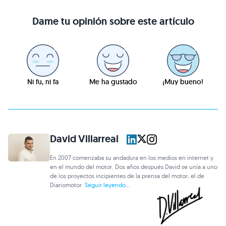
Dame tu opinión sobre este artículo
Ni fu, ni fa
Me ha gustado
¡Muy bueno!
David Villarreal
En 2007 comenzaba su andadura en los medios en internet y
en el mundo del motor. Dos años después David se unía a uno
de los proyectos incipientes de la prensa del motor, el de
Diariomotor.
Seguir leyendo...