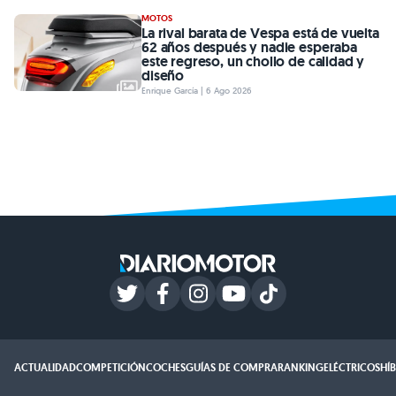
MOTOS
La rival barata de Vespa está de vuelta
62 años después y nadie esperaba
este regreso, un chollo de calidad y
diseño
Enrique García | 6 Ago 2026
ACTUALIDAD
COMPETICIÓN
COCHES
GUÍAS DE COMPRA
RANKING
ELÉCTRICOS
HÍ