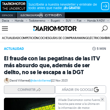
Suscríbete a nuestra newsletter y entérate de
todo antes que nadie.
¡Es GRATIS!
ESPACIOS
ELÉCTRICOS POR
Dacia
Honda
Todoterreno
Bugatti
SUV
Fiat
Honda X-ADV
ACTUALIDAD
COMPETICIÓN
COCHES
GUÍAS DE COMPRA
RANKING
ELÉCTRICOS
HÍBR
ACTUALIDAD
5 MIN
El fraude con las pegatinas de las ITV
más absurdo que, además de ser
delito, no se le escapa a la DGT
David Villarreal
|
@davidvillarreal
|
22 Nov 2023
COMPARTIR
AÑADIR EN GOOGLE
Añade Diariomotor como fuente
favorita para estar a la última en
la información de motor.