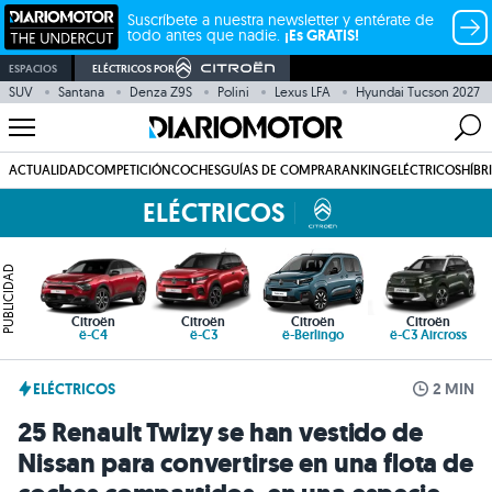
Suscríbete a nuestra newsletter y entérate de
todo antes que nadie.
¡Es GRATIS!
ESPACIOS
ELÉCTRICOS POR
SUV
Santana
Denza Z9S
Polini
Lexus LFA
Hyundai Tucson 2027
ACTUALIDAD
COMPETICIÓN
COCHES
GUÍAS DE COMPRA
RANKING
ELÉCTRICOS
HÍBR
ELÉCTRICOS
PUBLICIDAD
Citroën
Citroën
Citroën
Citroën
ë-C4
ë-C3
ë-Berlingo
ë-C3 Aircross
ELÉCTRICOS
2 MIN
25 Renault Twizy se han vestido de
Nissan para convertirse en una flota de