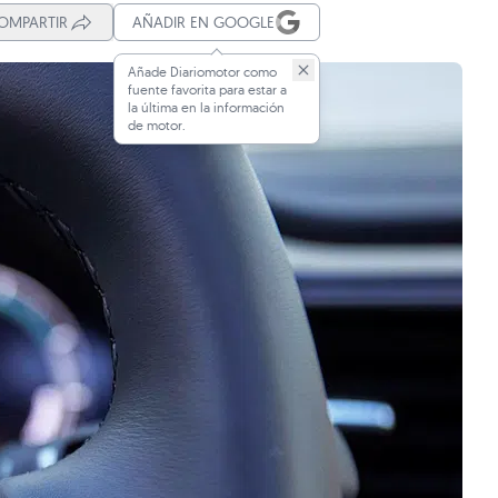
OMPARTIR
AÑADIR EN GOOGLE
Añade Diariomotor como
fuente favorita para estar a
la última en la información
de motor.