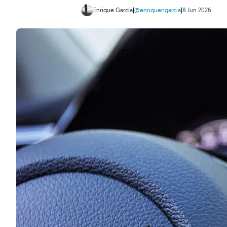
Enrique García
|
@enriquengarcia
|
8 Jun 2026