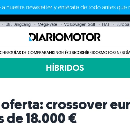
 a nuestra newsletter y entérate de todo antes que 
U8L Dingcang
Mega-yate
Volkswagen Golf
FIAT
Europa
CHES
GUÍAS DE COMPRA
RANKING
ELÉCTRICOS
HÍBRIDOS
MOTOS
ENERGÍA
HÍBRIDOS
oferta: crossover eu
 de 18.000 €