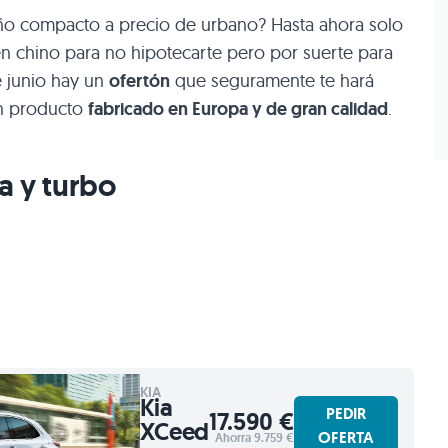
o compacto a precio de urbano? Hasta ahora solo
en chino para no hipotecarte pero por suerte para
e junio hay un
ofertón
que seguramente te hará
un producto
fabricado en Europa y de gran calidad
.
a y turbo
KIA
Kia
PEDIR
17.590 €
XCeed
OFERTA
Ahorra 9.759 €