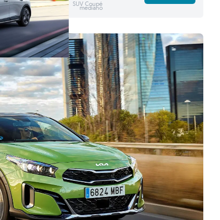
SUV Coupé
mediano