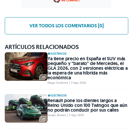
VER TODOS LOS COMENTARIOS [0]
ARTÍCULOS RELACIONADOS
ELÉCTRICOS
Ya tiene precio en España el SUV más
pequeño y "barato" de Mercedes, el
GLA 2026, con 2 versiones eléctricas a
la espera de una híbrida más
económica
Diego Gutiérrez | 3 Ago 2026
ELÉCTRICOS
Renault pone los dientes largos a
Reino Unido con 100 Twingos que aún
no podrán conducir por sus calles
Sergio Álvarez | 3 Ago 2026