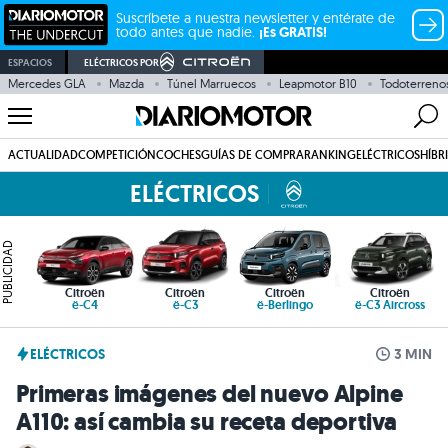
Suscríbete a nuestra newsletter y entérate de
todo antes que nadie.
¡Es GRATIS!
ESPACIOS
ELÉCTRICOS POR
Mercedes GLA
Mazda
Túnel Marruecos
Leapmotor B10
Todoterreno
ACTUALIDAD
COMPETICIÓN
COCHES
GUÍAS DE COMPRA
RANKING
ELÉCTRICOS
HÍBR
ELÉCTRICOS
PUBLICIDAD
Citroën
Citroën
Citroën
Citroën
ë-C4
ë-C3
ë-Berlingo
ë-C3 Aircross
ELÉCTRICOS
3 MIN
Primeras imágenes del nuevo Alpine
A110: así cambia su receta deportiva