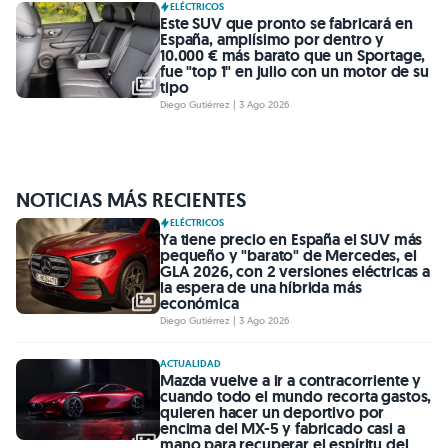
ELÉCTRICOS
Este SUV que pronto se fabricará en
España, amplísimo por dentro y
10.000 € más barato que un Sportage,
fue "top 1" en julio con un motor de su
tipo
Diego Gutiérrez | 3 Ago 2026
NOTICIAS MÁS RECIENTES
ELÉCTRICOS
Ya tiene precio en España el SUV más
pequeño y "barato" de Mercedes, el
GLA 2026, con 2 versiones eléctricas a
la espera de una híbrida más
económica
Diego Gutiérrez | 3 Ago 2026
ACTUALIDAD
Mazda vuelve a ir a contracorriente y
cuando todo el mundo recorta gastos,
quieren hacer un deportivo por
encima del MX-5 y fabricado casi a
mano para recuperar el espíritu del