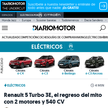
Suscríbete a nuestra newsletter y entérate de
todo antes que nadie.
¡Es GRATIS!
ESPACIOS
ELÉCTRICOS POR
Honda Jazz
Europa
Scooter baratas
Todoterrenos
Dacia Sandero
ACTUALIDAD
COMPETICIÓN
COCHES
GUÍAS DE COMPRA
RANKING
ELÉCTRICOS
HÍBR
ELÉCTRICOS
PUBLICIDAD
Citroën
Citroën
Citroën
Citroën
ë-C4
ë-C3
ë-Berlingo
ë-C3 Aircross
ELÉCTRICOS
4 MIN
Renault 5 Turbo 3E, el regreso del mito
con 2 motores y 540 CV