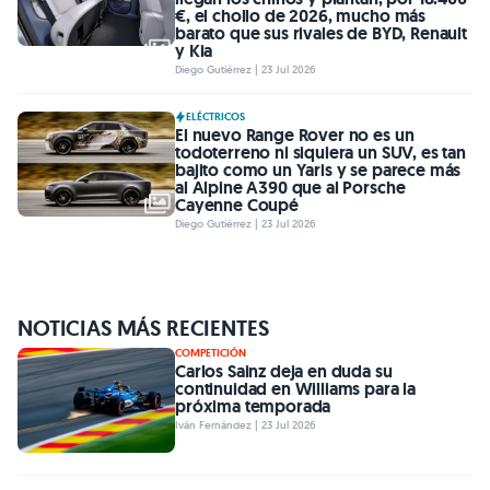
€, el chollo de 2026, mucho más
barato que sus rivales de BYD, Renault
y Kia
Diego Gutiérrez | 23 Jul 2026
ELÉCTRICOS
El nuevo Range Rover no es un
todoterreno ni siquiera un SUV, es tan
bajito como un Yaris y se parece más
al Alpine A390 que al Porsche
Cayenne Coupé
Diego Gutiérrez | 23 Jul 2026
NOTICIAS MÁS RECIENTES
COMPETICIÓN
Carlos Sainz deja en duda su
continuidad en Williams para la
próxima temporada
Iván Fernández | 23 Jul 2026