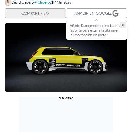
David Clavero
|
@ClaveroD
|
17 Mar 2025
COMPARTIR
AÑADIR EN GOOGLE
Añade Diariomotor como fuente
favorita para estar a la última en
la información de motor.