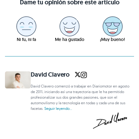
Dame tu opinión sobre este artículo
Ni fu, ni fa
Me ha gustado
¡Muy bueno!
David Clavero
David Clavero comenzó a trabajar en Diariomotor en agosto
de 2011, iniciando así una trayectoria que le ha permitido
profesionalizar sus dos grandes pasiones, que son el
automovilismo y la tecnología en todas y cada una de sus
facetas.
Seguir leyendo...