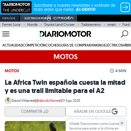
Suscríbete a nuestra newsletter y entérate de
todo antes que nadie.
¡Es GRATIS!
ESPACIOS
ELÉCTRICOS POR
Ferrari Luce
Honda
Toyota Land Cruiser
Todoterreno
smart
Ford
ACTUALIDAD
COMPETICIÓN
COCHES
GUÍAS DE COMPRA
RANKING
ELÉCTRICOS
HÍBR
MOTOS
MOTOS
4 MIN
La Africa Twin española cuesta la mitad
y es una trail limitable para el A2
David Villarreal
|
@davidvillarreal
|
13 Ago 2025
COMPARTIR
AÑADIR EN GOOGLE
Añade Diariomotor como fuente
favorita para estar a la última en