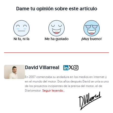
Dame tu opinión sobre este artículo
Ni fu, ni fa
Me ha gustado
¡Muy bueno!
David Villarreal
En 2007 comenzaba su andadura en los medios en internet y
en el mundo del motor. Dos años después David se unía a uno
de los proyectos incipientes de la prensa del motor, el de
Diariomotor.
Seguir leyendo...