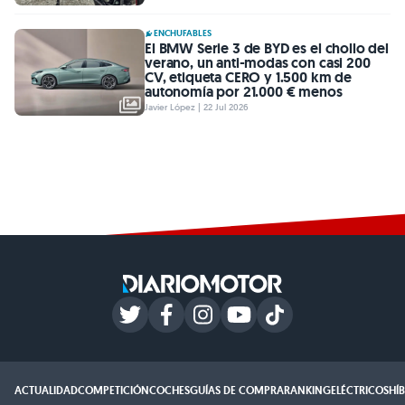
ENCHUFABLES
El BMW Serie 3 de BYD es el chollo del
verano, un anti-modas con casi 200
CV, etiqueta CERO y 1.500 km de
autonomía por 21.000 € menos
Javier López | 22 Jul 2026
ACTUALIDAD
COMPETICIÓN
COCHES
GUÍAS DE COMPRA
RANKING
ELÉCTRICOS
HÍ