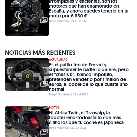
Irrompibles y eficientes, son los
motores que han enamorado en
España, y ahora puedes tenerlo en tu
moto por 6.650 €
David Villarreal | 21 Jul 2026
NOTICIAS MÁS RECIENTES
ACTUALIDAD
Es el patito feo de Ferrari y
supuestamente nadie lo quiere, pero
el "chasis 0", blanco impoluto,
pretenden venderlo por 1 millón de
euros, el doble de lo que cuesta uno
normal
Diego Gutiérrez | 22 Jul 2026
MOTOS
Ni Africa Twin, ni Transalp, la
todoterreno-todoasfalto con más
cilindros que tu coche es japonesa
David Villarreal | 22 Jul 2026