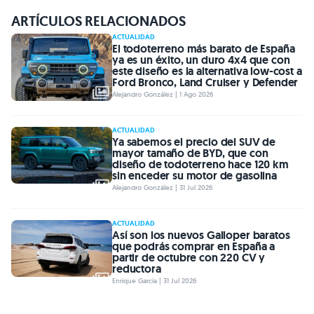
ARTÍCULOS RELACIONADOS
ACTUALIDAD
El todoterreno más barato de España
ya es un éxito, un duro 4x4 que con
este diseño es la alternativa low-cost a
Ford Bronco, Land Cruiser y Defender
Alejandro González | 1 Ago 2026
ACTUALIDAD
Ya sabemos el precio del SUV de
mayor tamaño de BYD, que con
diseño de todoterreno hace 120 km
sin enceder su motor de gasolina
Alejandro González | 31 Jul 2026
ACTUALIDAD
Así son los nuevos Galloper baratos
que podrás comprar en España a
partir de octubre con 220 CV y
reductora
Enrique García | 31 Jul 2026