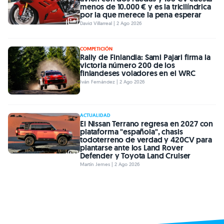
menos de 10.000 € y es la tricilíndrica
por la que merece la pena esperar
David Villarreal | 2 Ago 2026
COMPETICIÓN
Rally de Finlandia: Sami Pajari firma la
victoria número 200 de los
finlandeses voladores en el WRC
Iván Fernández | 2 Ago 2026
ACTUALIDAD
El Nissan Terrano regresa en 2027 con
plataforma "española", chasis
todoterreno de verdad y 420CV para
plantarse ante los Land Rover
Defender y Toyota Land Cruiser
Martín Jemes | 2 Ago 2026