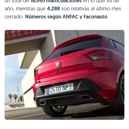
un total de
18.540 matriculaciones
en lo que va de
año, mientras que
4.288
son relativas al último mes
cerrado.
Números según ANFAC y Faconauto
.