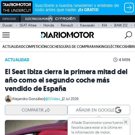
Suscríbete a nuestra newsletter y entérate de
todo antes que nadie.
¡Es GRATIS!
ESPACIOS
ELÉCTRICOS POR
Ducati
SEAT Altea
Honda
Renault
Kawasaki
KIA
BAW 212
ACTUALIDAD
COMPETICIÓN
COCHES
GUÍAS DE COMPRA
RANKING
ELÉCTRICOS
HÍBR
ACTUALIDAD
4 MIN
El Seat Ibiza cierra la primera mitad del
año como el segundo coche más
vendido de España
Alejandro González
|
@GValex_
|
2 Jul 2026
COMPARTIR
AÑADIR EN GOOGLE
Añade Diariomotor como fuente
favorita para estar a la última en
la información de motor.