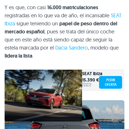
Y es que, con casi
16.000 matriculaciones
registradas en lo que va de año, el incansable
SEAT
Ibiza
sigue teniendo un
papel de peso dentro del
mercado español
, pues se trata del único coche
que en este año está siendo capaz de seguir la
estela marcada por el
Dacia Sandero
, modelo que
lidera la lista
.
SEAT
Ibiza
15.390 €
PEDIR
Ahorra
OFERTA
1.940 €