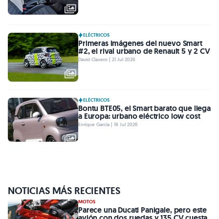
ELÉCTRICOS
Primeras imágenes del nuevo Smart
#2, el rival urbano de Renault 5 y 2 CV
David Clavero | 21 Jul 2026
ELÉCTRICOS
Bontu BTE05, el Smart barato que llega
a Europa: urbano eléctrico low cost
Enrique García | 18 Jul 2026
NOTICIAS MÁS RECIENTES
MOTOS
Parece una Ducati Panigale, pero este
avión con dos ruedas y 135 CV cuesta