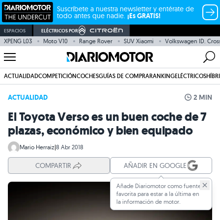
Suscríbete a nuestra newsletter y entérate de
todo antes que nadie.
¡Es GRATIS!
ESPACIOS
ELÉCTRICOS POR
XPENG L03
Moto V10
Range Rover
SUV Xiaomi
Volkswagen ID. Cros
ACTUALIDAD
COMPETICIÓN
COCHES
GUÍAS DE COMPRA
RANKING
ELÉCTRICOS
HÍBR
ACTUALIDAD
2 MIN
El Toyota Verso es un buen coche de 7
plazas, económico y bien equipado
Mario Herraiz
|
8 Abr 2018
COMPARTIR
AÑADIR EN GOOGLE
Añade Diariomotor como fuente
favorita para estar a la última en
la información de motor.