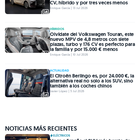
CV, híbrido y por tres veces menos
Enrique García | 13 Jul 2026
HÍBRIDOS
Olvídate del Volkswagen Touran, este
nuevo MPV de 4,8 metros con siete
plazas, turbo y 176 CV es perfecto para
la familia y por 15.000 € menos
Enrique García | 10 Jul 2026
ACTUALIDAD
El Citroën Berlingo es, por 24.000 €, la
alternativa real no solo a los SUV, sino
también a los coches chinos
Javier López | 5 Jul 2026
NOTICIAS MÁS RECIENTES
ELÉCTRICOS