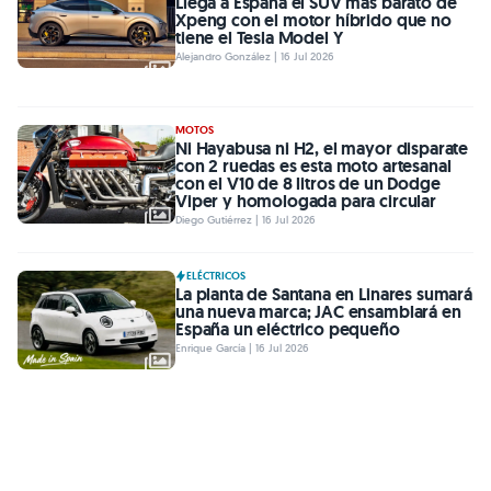
Llega a España el SUV más barato de
Xpeng con el motor híbrido que no
tiene el Tesla Model Y
Alejandro González | 16 Jul 2026
MOTOS
Ni Hayabusa ni H2, el mayor disparate
con 2 ruedas es esta moto artesanal
con el V10 de 8 litros de un Dodge
Viper y homologada para circular
Diego Gutiérrez | 16 Jul 2026
ELÉCTRICOS
La planta de Santana en Linares sumará
una nueva marca; JAC ensamblará en
España un eléctrico pequeño
Enrique García | 16 Jul 2026