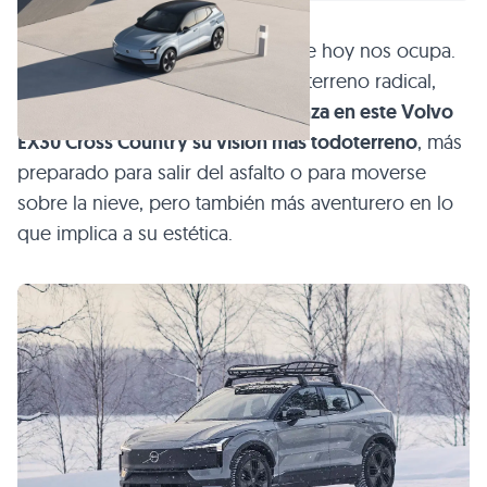
Y ese es precisamente el caso que hoy nos ocupa.
Lo último de Volvo no es un todoterreno radical,
sino
un SUV muy barato que alcanza en este Volvo
EX30 Cross Country su visión más todoterreno
, más
preparado para salir del asfalto o para moverse
sobre la nieve, pero también más aventurero en lo
que implica a su estética.