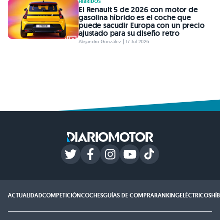
HÍBRIDOS
El Renault 5 de 2026 con motor de
gasolina híbrido es el coche que
puede sacudir Europa con un precio
ajustado para su diseño retro
Alejandro González | 17 Jul 2026
ACTUALIDAD
COMPETICIÓN
COCHES
GUÍAS DE COMPRA
RANKING
ELÉCTRICOS
HÍ