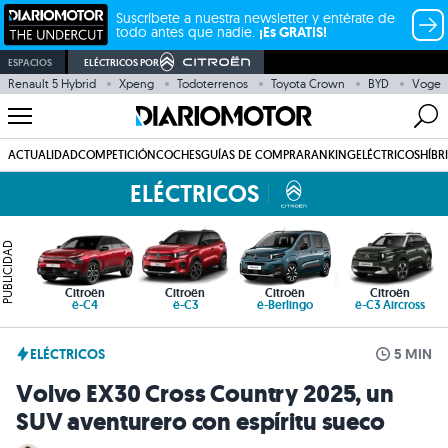
Suscríbete a nuestra newsletter y entérate de
todo antes que nadie.
¡Es GRATIS!
ESPACIOS
ELÉCTRICOS POR
Renault 5 Hybrid
Xpeng
Todoterrenos
Toyota Crown
BYD
Voge
ACTUALIDAD
COMPETICIÓN
COCHES
GUÍAS DE COMPRA
RANKING
ELÉCTRICOS
HÍBR
ELÉCTRICOS
PUBLICIDAD
Citroën
Citroën
Citroën
Citroën
ë-C4
ë-C3
ë-Berlingo
ë-C3 Aircross
ELÉCTRICOS
5 MIN
Volvo EX30 Cross Country 2025, un
SUV aventurero con espíritu sueco