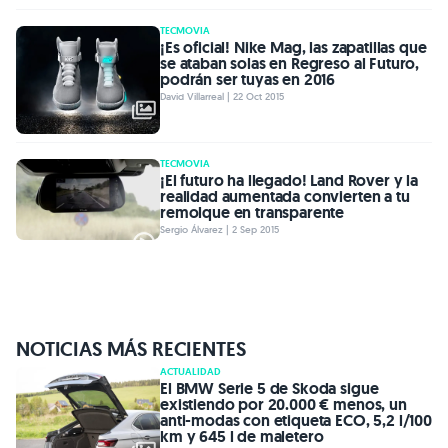
TECMOVIA
¡Es oficial! Nike Mag, las zapatillas que
se ataban solas en Regreso al Futuro,
podrán ser tuyas en 2016
David Villarreal | 22 Oct 2015
TECMOVIA
¡El futuro ha llegado! Land Rover y la
realidad aumentada convierten a tu
remolque en transparente
Sergio Álvarez | 2 Sep 2015
NOTICIAS MÁS RECIENTES
ACTUALIDAD
El BMW Serie 5 de Skoda sigue
existiendo por 20.000 € menos, un
anti-modas con etiqueta ECO, 5,2 l/100
km y 645 l de maletero