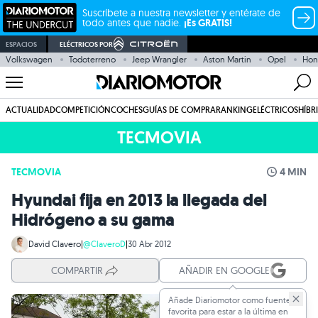
Suscríbete a nuestra newsletter y entérate de
todo antes que nadie.
¡Es GRATIS!
ESPACIOS
ELÉCTRICOS POR
Volkswagen
Todoterreno
Jeep Wrangler
Aston Martin
Opel
Hon
ACTUALIDAD
COMPETICIÓN
COCHES
GUÍAS DE COMPRA
RANKING
ELÉCTRICOS
HÍBR
TECMOVIA
TECMOVIA
4 MIN
Hyundai fija en 2013 la llegada del
Hidrógeno a su gama
David Clavero
|
@ClaveroD
|
30 Abr 2012
COMPARTIR
AÑADIR EN GOOGLE
Añade Diariomotor como fuente
favorita para estar a la última en