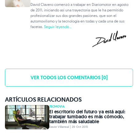
David Clavero comenzó a trabajar en Diariomotor en agosto
de 2011, iniciando así una trayectoria que le ha permitido
profesionalizar sus dos grandes pasiones, que son el
automovilismo y la tecnología en todas y cada una de sus
facetas.
Seguir leyendo...
VER TODOS LOS COMENTARIOS [0]
ARTÍCULOS RELACIONADOS
TECMOVIA
El escritorio del futuro ya está aquí:
trabajar tumbado es más cómodo,
también más saludable
David Villarreal | 29 Oct 2015