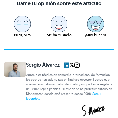
Dame tu opinión sobre este artículo
Ni fu, ni fa
Me ha gustado
¡Muy bueno!
Sergio Álvarez
Aunque es técnico en comercio internacional de formación,
los coches han sido su pasión (incluso obsesión) desde que
apenas levantaba un metro del suelo y sus padres le regalaron
un Ferrari rojo a pedales. Su afición se ha profesionalizado en
Diariomotor, donde está presente desde 2008.
Seguir
leyendo...