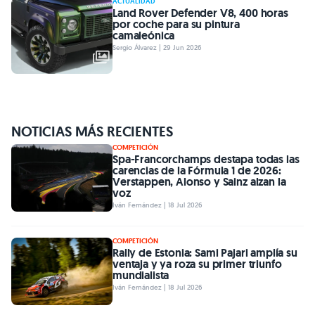
ACTUALIDAD
Land Rover Defender V8, 400 horas
por coche para su pintura
camaleónica
Sergio Álvarez | 29 Jun 2026
NOTICIAS MÁS RECIENTES
COMPETICIÓN
Spa-Francorchamps destapa todas las
carencias de la Fórmula 1 de 2026:
Verstappen, Alonso y Sainz alzan la
voz
Iván Fernández | 18 Jul 2026
COMPETICIÓN
Rally de Estonia: Sami Pajari amplía su
ventaja y ya roza su primer triunfo
mundialista
Iván Fernández | 18 Jul 2026