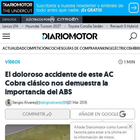
Suscríbete a nuestra newsletter y entérate de
todo antes que nadie.
¡Es GRATIS!
ESPACIOS
ELÉCTRICOS POR
Lexus LFA
Hyundai Tucson 2027
Toyota Corolla Sedán
Renault 5 Hybrid
ACTUALIDAD
COMPETICIÓN
COCHES
GUÍAS DE COMPRA
RANKING
ELÉCTRICOS
HÍBR
VÍDEOS
1 MIN
El doloroso accidente de este AC
Cobra clásico nos demuestra la
importancia del ABS
Sergio Álvarez
|
@sergioalvarez88
|
21 Mar 2016
COMPARTIR
AÑADIR EN GOOGLE
Añade Diariomotor como fuente
favorita para estar a la última en
la información de motor.