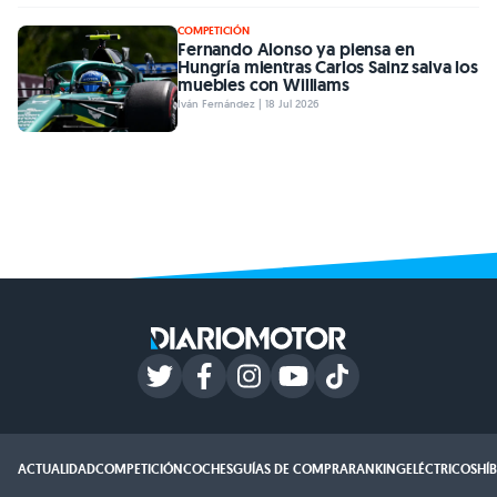
COMPETICIÓN
Fernando Alonso ya piensa en
Hungría mientras Carlos Sainz salva los
muebles con Williams
Iván Fernández | 18 Jul 2026
ACTUALIDAD
COMPETICIÓN
COCHES
GUÍAS DE COMPRA
RANKING
ELÉCTRICOS
HÍ