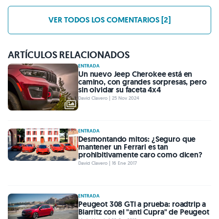
VER TODOS LOS COMENTARIOS [2]
ARTÍCULOS RELACIONADOS
ENTRADA
Un nuevo Jeep Cherokee está en
camino, con grandes sorpresas, pero
sin olvidar su faceta 4x4
David Clavero | 25 Nov 2024
ENTRADA
Desmontando mitos: ¿Seguro que
mantener un Ferrari es tan
prohibitivamente caro como dicen?
David Clavero | 16 Ene 2017
ENTRADA
Peugeot 308 GTI a prueba: roadtrip a
Biarritz con el "anti Cupra" de Peugeot