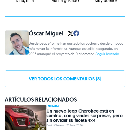
Ni fu, ni fa
Me ha gustado
¡Muy bueno!
Óscar Miguel
Desde pequeño me han gustado los coches y desde un poco
más mayor la informática. Aunque estudié lo segundo, en
2005 arranqué el proyecto de Diariomotor.
Seguir leyendo...
VER TODOS LOS COMENTARIOS [8]
ARTÍCULOS RELACIONADOS
ENTRADA
Un nuevo Jeep Cherokee está en
camino, con grandes sorpresas, pero
sin olvidar su faceta 4x4
David Clavero | 25 Nov 2024