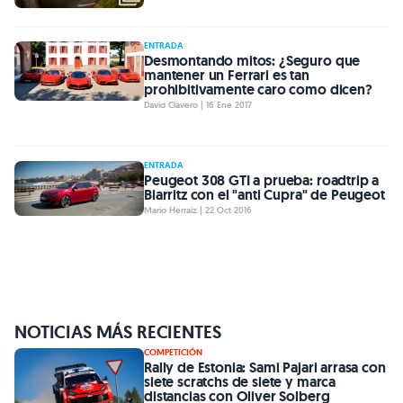
ENTRADA
Desmontando mitos: ¿Seguro que
mantener un Ferrari es tan
prohibitivamente caro como dicen?
David Clavero | 16 Ene 2017
ENTRADA
Peugeot 308 GTI a prueba: roadtrip a
Biarritz con el "anti Cupra" de Peugeot
Mario Herraiz | 22 Oct 2016
NOTICIAS MÁS RECIENTES
COMPETICIÓN
Rally de Estonia: Sami Pajari arrasa con
siete scratchs de siete y marca
distancias con Oliver Solberg