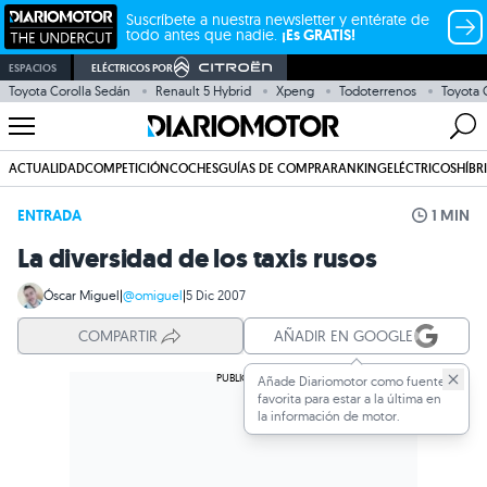
Suscríbete a nuestra newsletter y entérate de
todo antes que nadie.
¡Es GRATIS!
ESPACIOS
ELÉCTRICOS POR
Toyota Corolla Sedán
Renault 5 Hybrid
Xpeng
Todoterrenos
Toyota
ACTUALIDAD
COMPETICIÓN
COCHES
GUÍAS DE COMPRA
RANKING
ELÉCTRICOS
HÍBR
ENTRADA
1 MIN
La diversidad de los taxis rusos
Óscar Miguel
|
@omiguel
|
5 Dic 2007
COMPARTIR
AÑADIR EN GOOGLE
Añade Diariomotor como fuente
favorita para estar a la última en
la información de motor.