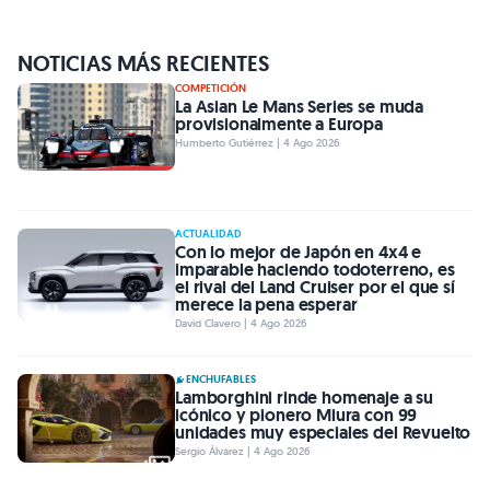
NOTICIAS MÁS RECIENTES
COMPETICIÓN
La Asian Le Mans Series se muda
provisionalmente a Europa
Humberto Gutiérrez | 4 Ago 2026
ACTUALIDAD
Con lo mejor de Japón en 4x4 e
imparable haciendo todoterreno, es
el rival del Land Cruiser por el que sí
merece la pena esperar
David Clavero | 4 Ago 2026
ENCHUFABLES
Lamborghini rinde homenaje a su
icónico y pionero Miura con 99
unidades muy especiales del Revuelto
Sergio Álvarez | 4 Ago 2026