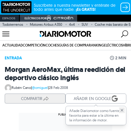
Suscríbete a nuestra newsletter y entérate de
todo antes que nadie.
¡Es GRATIS!
ESPACIOS
ELÉCTRICOS POR
Todoterrenos
Motores Airbus A350
4x4
SUV
Coche más barato de E
ACTUALIDAD
COMPETICIÓN
COCHES
GUÍAS DE COMPRA
RANKING
ELÉCTRICOS
HÍBR
ENTRADA
2 MIN
Morgan AeroMax, última reedición del
deportivo clásico inglés
Rubén Cano
|
@omiguel
|
28 Feb 2008
COMPARTIR
AÑADIR EN GOOGLE
Añade Diariomotor como fuente
favorita para estar a la última en
la información de motor.