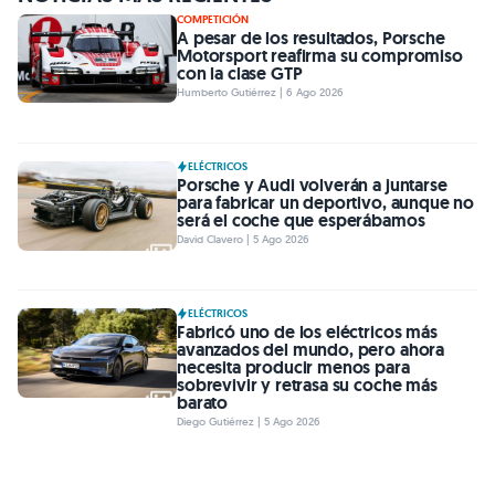
COMPETICIÓN
A pesar de los resultados, Porsche
Motorsport reafirma su compromiso
con la clase GTP
Humberto Gutiérrez | 6 Ago 2026
ELÉCTRICOS
Porsche y Audi volverán a juntarse
para fabricar un deportivo, aunque no
será el coche que esperábamos
David Clavero | 5 Ago 2026
ELÉCTRICOS
Fabricó uno de los eléctricos más
avanzados del mundo, pero ahora
necesita producir menos para
sobrevivir y retrasa su coche más
barato
Diego Gutiérrez | 5 Ago 2026