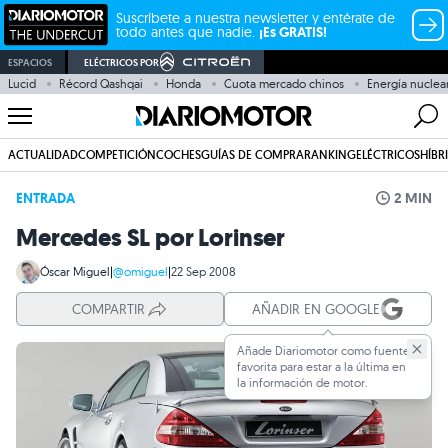
Suscríbete a nuestra newsletter y entérate de
todo antes que nadie.
¡Es GRATIS!
ESPACIOS
ELÉCTRICOS POR
Lucid
Récord Qashqai
Honda
Cuota mercado chinos
Energía nuclea
ACTUALIDAD
COMPETICIÓN
COCHES
GUÍAS DE COMPRA
RANKING
ELÉCTRICOS
HÍBR
ENTRADA
2 MIN
Mercedes SL por Lorinser
Óscar Miguel
|
@omiguel
|
22 Sep 2008
COMPARTIR
AÑADIR EN GOOGLE
Añade Diariomotor como fuente
favorita para estar a la última en
la información de motor.