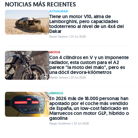
NOTICIAS MÁS RECIENTES
ACTUALIDAD
Tiene un motor V10, alma de
Lamborghini, pero capacidades
todoterreno al nivel de un 4x4 del
Dakar
David Clavero | 23 Jul 2026
MOTOS
Con 4 cilindros en V y un imponente
radiador, esta custom para el A2
parece "la moto del malo", pero es
una dócil devora-kilómetros
Martín Jemes | 23 Jul 2026
HÍBRIDOS
En 2026 más de 18.000 personas han
apostado por el coche más vendido
de España, un low-cost fabricado en
Marruecos con motor GLP, híbrido o
gasolina
Diego Gutiérrez | 23 Jul 2026