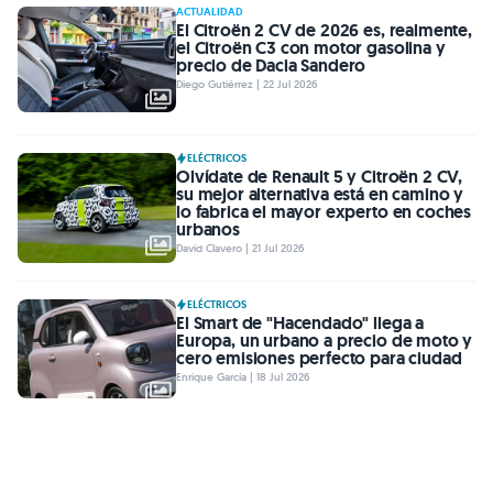
ACTUALIDAD
El Citroën 2 CV de 2026 es, realmente,
el Citroën C3 con motor gasolina y
precio de Dacia Sandero
Diego Gutiérrez | 22 Jul 2026
ELÉCTRICOS
Olvídate de Renault 5 y Citroën 2 CV,
su mejor alternativa está en camino y
lo fabrica el mayor experto en coches
urbanos
David Clavero | 21 Jul 2026
ELÉCTRICOS
El Smart de "Hacendado" llega a
Europa, un urbano a precio de moto y
cero emisiones perfecto para ciudad
Enrique García | 18 Jul 2026