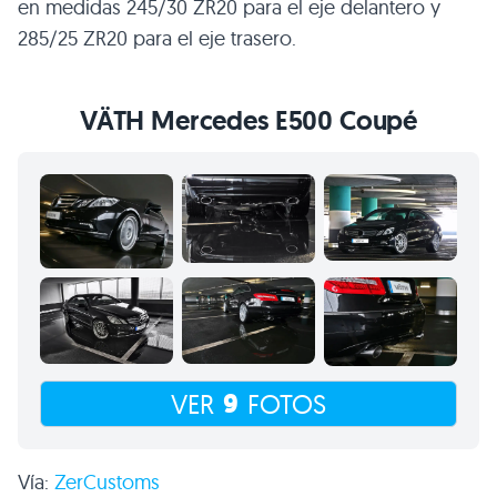
en medidas 245/30
ZR20
para el eje delantero y
285/25
ZR20
para el eje trasero.
VÄTH Mercedes
E500
Coupé
9
VER
FOTOS
Vía:
ZerCustoms