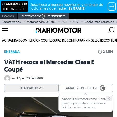
Suscríbete a nuestra newsletter y entérate de
todo antes que nadie.
¡Es GRATIS!
ESPACIOS
ELÉCTRICOS POR
Todoterrenos
Motores Airbus A350
4x4
SUV
Coche más barato de E
ACTUALIDAD
COMPETICIÓN
COCHES
GUÍAS DE COMPRA
RANKING
ELÉCTRICOS
HÍBR
ENTRADA
2 MIN
VÄTH retoca el Mercedes Clase E
Coupé
Fran López
|
20 Feb 2010
COMPARTIR
AÑADIR EN GOOGLE
Añade Diariomotor como fuente
favorita para estar a la última en
la información de motor.