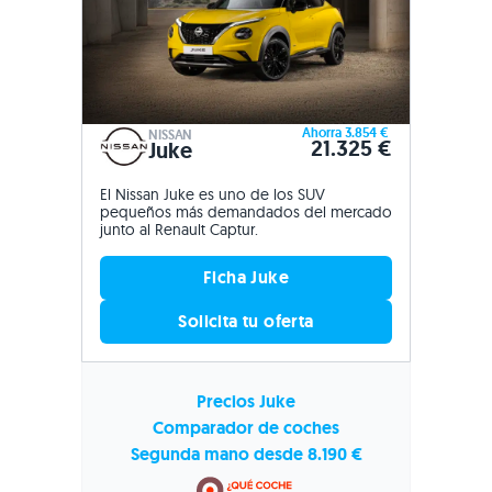
Ahorra 3.854 €
NISSAN
21.325 €
Juke
El Nissan Juke es uno de los SUV
pequeños más demandados del mercado
junto al Renault Captur.
Ficha Juke
Solicita tu oferta
Precios Juke
Comparador de coches
Segunda mano desde 8.190 €