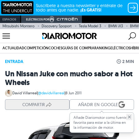
Suscríbete a nuestra newsletter y entérate de
todo antes que nadie.
¡Es GRATIS!
ESPACIOS
ELÉCTRICOS POR
Mitsubishi Montero
Discovery Spoport
Tesla Model 3
BMW iX3
BMW 
ACTUALIDAD
COMPETICIÓN
COCHES
GUÍAS DE COMPRA
RANKING
ELÉCTRICOS
HÍBR
ENTRADA
2 MIN
Un Nissan Juke con mucho sabor a Hot
Wheels
David Villarreal
|
@davidvillarreal
|
8 Jun 2011
COMPARTIR
AÑADIR EN GOOGLE
Añade Diariomotor como fuente
favorita para estar a la última en
la información de motor.