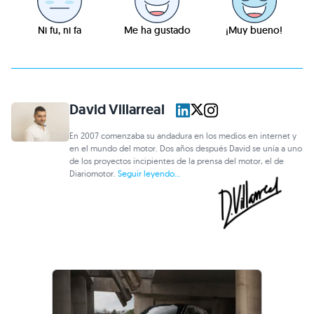
Ni fu, ni fa
Me ha gustado
¡Muy bueno!
David Villarreal
En 2007 comenzaba su andadura en los medios en internet y
en el mundo del motor. Dos años después David se unía a uno
de los proyectos incipientes de la prensa del motor, el de
Diariomotor.
Seguir leyendo...