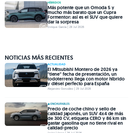
HÍBRIDOS
Más potente que un Omoda 5 y
mucho más barato que un Cupra
Formentor: así es el SUV que quiere
dar la sorpresa
Enrique García | 28 Jul 2026
NOTICIAS MÁS RECIENTES
ACTUALIDAD
El Mitsubishi Montero de 2026 ya
"tiene" fecha de presentación, un
todoterreno llega con motor híbrido
y diésel perfecto para España
Alejandro González | 29 Jul 2026
ENCHUFABLES
Precio de coche chino y sello de
calidad japonés, un SUV 4x4 de más
de 300 CV, etiqueta CERO y 86 km sin
gastar gasolina que no tiene rival en
calidad-precio
Javier López | 28 Jul 2026