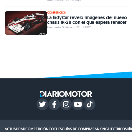
COMPETICIÓN
La IndyCar reveló imágenes del nuevo
chasis IR-28 con el que espera renacer
Humberto Gutiérrez | 28 Jul 2026
ACTUALIDAD
COMPETICIÓN
COCHES
GUÍAS DE COMPRA
RANKING
ELÉCTRICOS
HÍ