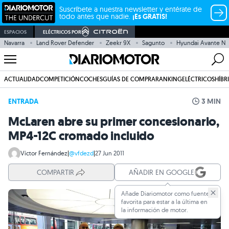
Suscríbete a nuestra newsletter y entérate de
todo antes que nadie.
¡Es GRATIS!
ESPACIOS
ELÉCTRICOS POR
Navarra
Land Rover Defender
Zeekr 9X
Sagunto
Hyundai Avante N
ACTUALIDAD
COMPETICIÓN
COCHES
GUÍAS DE COMPRA
RANKING
ELÉCTRICOS
HÍBR
ENTRADA
3 MIN
McLaren abre su primer concesionario,
MP4-12C cromado incluido
Víctor Fernández
|
@vfdezd
|
27 Jun 2011
COMPARTIR
AÑADIR EN GOOGLE
Añade Diariomotor como fuente
favorita para estar a la última en
la información de motor.