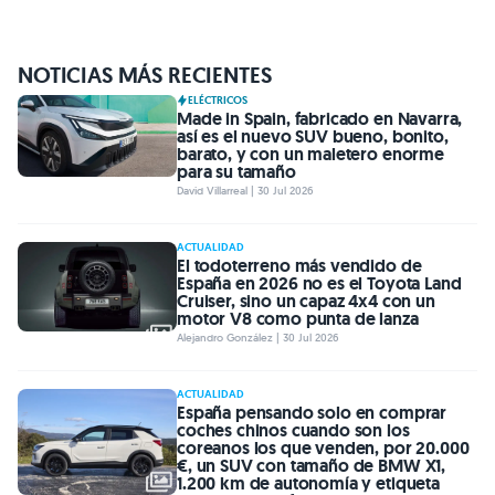
NOTICIAS MÁS RECIENTES
ELÉCTRICOS
Made in Spain, fabricado en Navarra,
así es el nuevo SUV bueno, bonito,
barato, y con un maletero enorme
para su tamaño
David Villarreal | 30 Jul 2026
ACTUALIDAD
El todoterreno más vendido de
España en 2026 no es el Toyota Land
Cruiser, sino un capaz 4x4 con un
motor V8 como punta de lanza
Alejandro González | 30 Jul 2026
ACTUALIDAD
España pensando solo en comprar
coches chinos cuando son los
coreanos los que venden, por 20.000
€, un SUV con tamaño de BMW X1,
1.200 km de autonomía y etiqueta