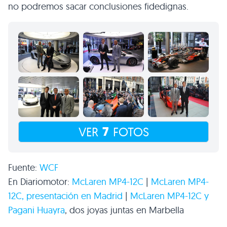
no podremos sacar conclusiones fidedignas.
7
VER
FOTOS
Fuente:
WCF
En Diariomotor:
McLaren
MP4
-12C
|
McLaren
MP4
-
12C, presentación en Madrid
|
McLaren
MP4
-12C y
Pagani Huayra
, dos joyas juntas en Marbella