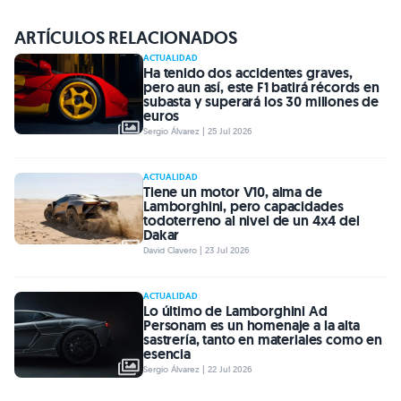
ARTÍCULOS RELACIONADOS
ACTUALIDAD
Ha tenido dos accidentes graves,
pero aun así, este F1 batirá récords en
subasta y superará los 30 millones de
euros
Sergio Álvarez | 25 Jul 2026
ACTUALIDAD
Tiene un motor V10, alma de
Lamborghini, pero capacidades
todoterreno al nivel de un 4x4 del
Dakar
David Clavero | 23 Jul 2026
ACTUALIDAD
Lo último de Lamborghini Ad
Personam es un homenaje a la alta
sastrería, tanto en materiales como en
esencia
Sergio Álvarez | 22 Jul 2026