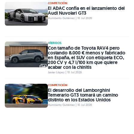
COMPETICIÓN
El ADAC confía en el lanzamiento del
Audi Nuvolari GT3
Humberto Gutiérrez | 10 Jul 2026
HÍBRIDOS
Con tamaño de Toyota RAV4 pero
costando 8.000 € menos y fabricado
en España, el SUV con etiqueta ECO,
200 CV y 4,7 l/100 km que quiere
acabar con la chinitis
Javier López | 10 Jul 2026
COMPETICIÓN
El desarrollo del Lamborghini
Temerario GT3 tomará un camino
distinto en los Estados Unidos
Humberto Gutiérrez | 10 Jul 2026