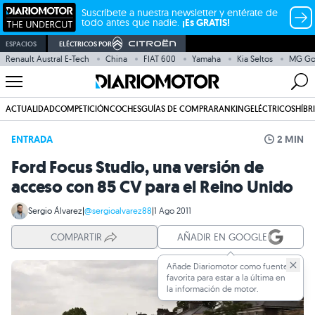
Suscríbete a nuestra newsletter y entérate de
todo antes que nadie.
¡Es GRATIS!
ESPACIOS
ELÉCTRICOS POR
Renault Austral E-Tech
China
FIAT 600
Yamaha
Kia Seltos
MG G
ACTUALIDAD
COMPETICIÓN
COCHES
GUÍAS DE COMPRA
RANKING
ELÉCTRICOS
HÍBR
ENTRADA
2 MIN
Ford Focus Studio, una versión de
acceso con 85 CV para el Reino Unido
Sergio Álvarez
|
@sergioalvarez88
|
1 Ago 2011
COMPARTIR
AÑADIR EN GOOGLE
Añade Diariomotor como fuente
favorita para estar a la última en
la información de motor.