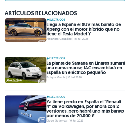
ARTÍCULOS RELACIONADOS
ELÉCTRICOS
Llega a España el SUV más barato de
Xpeng con el motor híbrido que no
tiene el Tesla Model Y
Alejandro González | 16 Jul 2026
ELÉCTRICOS
La planta de Santana en Linares sumará
una nueva marca; JAC ensamblará en
España un eléctrico pequeño
Enrique García | 16 Jul 2026
ELÉCTRICOS
Ya tiene precio en España el "Renault
4" de Volkswagen, por ahora con 2
versiones, pero habrá uno más barato
por menos de 20.000 €
Diego Gutiérrez | 16 Jul 2026