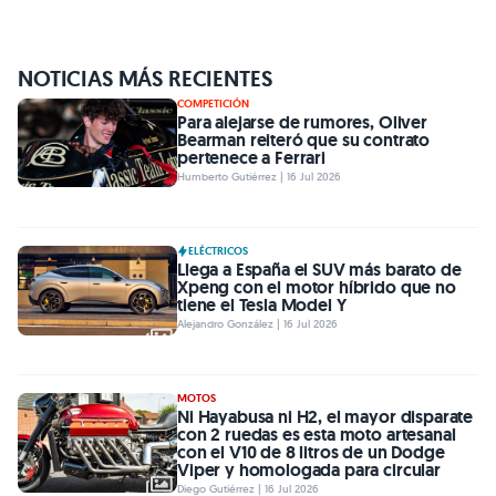
NOTICIAS MÁS RECIENTES
COMPETICIÓN
Para alejarse de rumores, Oliver
Bearman reiteró que su contrato
pertenece a Ferrari
Humberto Gutiérrez | 16 Jul 2026
ELÉCTRICOS
Llega a España el SUV más barato de
Xpeng con el motor híbrido que no
tiene el Tesla Model Y
Alejandro González | 16 Jul 2026
MOTOS
Ni Hayabusa ni H2, el mayor disparate
con 2 ruedas es esta moto artesanal
con el V10 de 8 litros de un Dodge
Viper y homologada para circular
Diego Gutiérrez | 16 Jul 2026