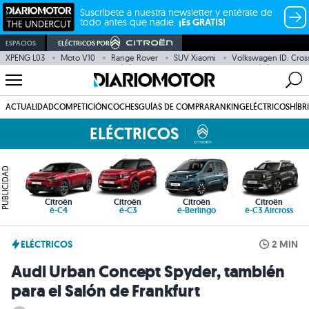
Suscríbete a nuestra newsletter y entérate de
todo antes que nadie.
¡Es GRATIS!
ESPACIOS
ELÉCTRICOS POR
XPENG L03
Moto V10
Range Rover
SUV Xiaomi
Volkswagen ID. Cros
ACTUALIDAD
COMPETICIÓN
COCHES
GUÍAS DE COMPRA
RANKING
ELÉCTRICOS
HÍBR
ELÉCTRICOS
PUBLICIDAD
Citroën
Citroën
Citroën
Citroën
ë-C4
ë-C3
ë-Berlingo
ë-C3 Aircross
ELÉCTRICOS
2 MIN
Audi Urban Concept Spyder, también
para el Salón de Frankfurt