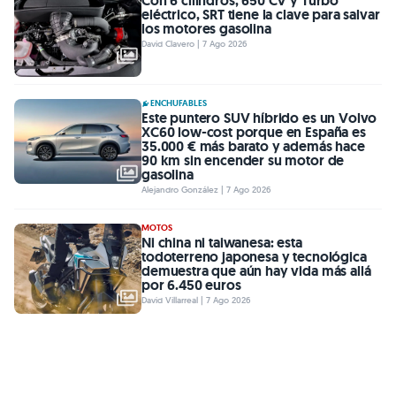
Con 6 cilindros, 650 CV y Turbo
eléctrico, SRT tiene la clave para salvar
los motores gasolina
David Clavero | 7 Ago 2026
ENCHUFABLES
Este puntero SUV híbrido es un Volvo
XC60 low-cost porque en España es
35.000 € más barato y además hace
90 km sin encender su motor de
gasolina
Alejandro González | 7 Ago 2026
MOTOS
Ni china ni taiwanesa: esta
todoterreno japonesa y tecnológica
demuestra que aún hay vida más allá
por 6.450 euros
David Villarreal | 7 Ago 2026