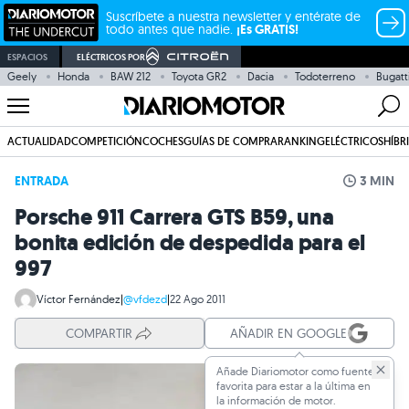
Suscríbete a nuestra newsletter y entérate de
todo antes que nadie.
¡Es GRATIS!
ESPACIOS
ELÉCTRICOS POR
Geely
Honda
BAW 212
Toyota GR2
Dacia
Todoterreno
Bugatt
ACTUALIDAD
COMPETICIÓN
COCHES
GUÍAS DE COMPRA
RANKING
ELÉCTRICOS
HÍBR
ENTRADA
3 MIN
Porsche 911 Carrera GTS B59, una
bonita edición de despedida para el
997
Víctor Fernández
|
@vfdezd
|
22 Ago 2011
COMPARTIR
AÑADIR EN GOOGLE
Añade Diariomotor como fuente
favorita para estar a la última en
la información de motor.