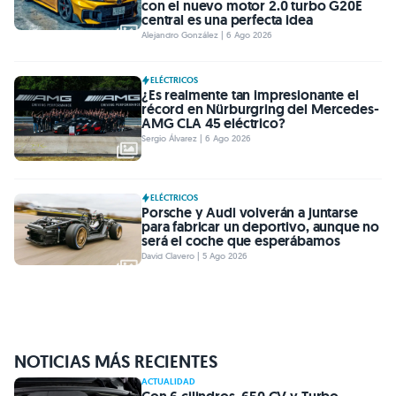
con el nuevo motor 2.0 turbo G20E
central es una perfecta idea
Alejandro González | 6 Ago 2026
ELÉCTRICOS
¿Es realmente tan impresionante el
récord en Nürburgring del Mercedes-
AMG CLA 45 eléctrico?
Sergio Álvarez | 6 Ago 2026
ELÉCTRICOS
Porsche y Audi volverán a juntarse
para fabricar un deportivo, aunque no
será el coche que esperábamos
David Clavero | 5 Ago 2026
NOTICIAS MÁS RECIENTES
ACTUALIDAD