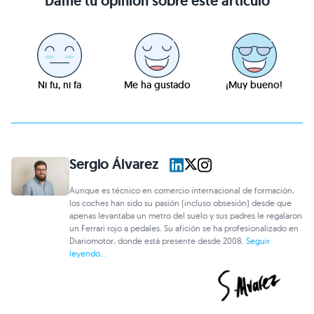
Dame tu opinión sobre este artículo
Ni fu, ni fa
Me ha gustado
¡Muy bueno!
Sergio Álvarez
Aunque es técnico en comercio internacional de formación,
los coches han sido su pasión (incluso obsesión) desde que
apenas levantaba un metro del suelo y sus padres le regalaron
un Ferrari rojo a pedales. Su afición se ha profesionalizado en
Diariomotor, donde está presente desde 2008.
Seguir
leyendo...