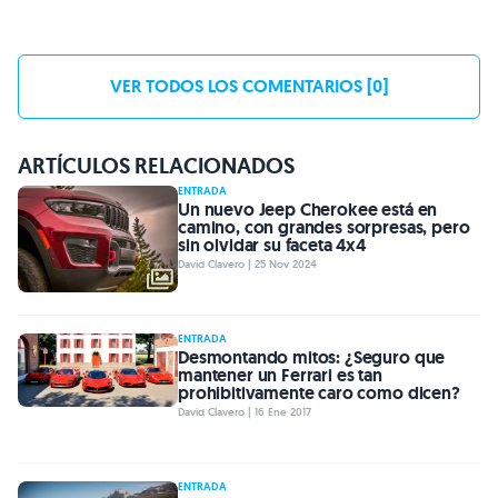
VER TODOS LOS COMENTARIOS [0]
ARTÍCULOS RELACIONADOS
ENTRADA
Un nuevo Jeep Cherokee está en
camino, con grandes sorpresas, pero
sin olvidar su faceta 4x4
David Clavero | 25 Nov 2024
ENTRADA
Desmontando mitos: ¿Seguro que
mantener un Ferrari es tan
prohibitivamente caro como dicen?
David Clavero | 16 Ene 2017
ENTRADA