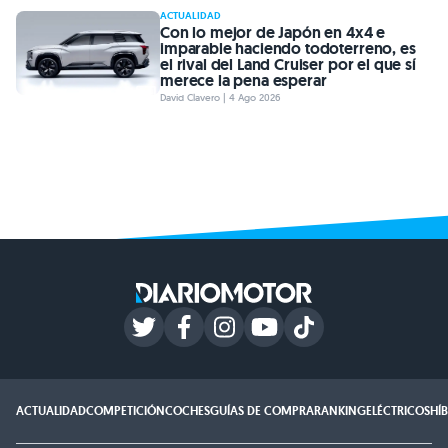
ACTUALIDAD
Con lo mejor de Japón en 4x4 e
imparable haciendo todoterreno, es
el rival del Land Cruiser por el que sí
merece la pena esperar
David Clavero | 4 Ago 2026
ACTUALIDAD
COMPETICIÓN
COCHES
GUÍAS DE COMPRA
RANKING
ELÉCTRICOS
HÍ