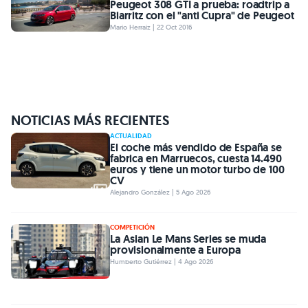
Peugeot 308 GTI a prueba: roadtrip a
Biarritz con el "anti Cupra" de Peugeot
Mario Herraiz | 22 Oct 2016
NOTICIAS MÁS RECIENTES
ACTUALIDAD
El coche más vendido de España se
fabrica en Marruecos, cuesta 14.490
euros y tiene un motor turbo de 100
CV
Alejandro González | 5 Ago 2026
COMPETICIÓN
La Asian Le Mans Series se muda
provisionalmente a Europa
Humberto Gutiérrez | 4 Ago 2026