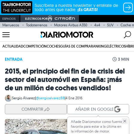
Suscríbete a nuestra newsletter y entérate de
todo antes que nadie.
¡Es GRATIS!
ESPACIOS
ELÉCTRICOS POR
Marruecos
Todoterrenos
Motores Airbus A350
4x4
SUV
Coche m
ACTUALIDAD
COMPETICIÓN
COCHES
GUÍAS DE COMPRA
RANKING
ELÉCTRICOS
HÍBR
ENTRADA
3 MIN
2015, el principio del fin de la crisis del
sector del automóvil en España: ¡más
de un millón de coches vendidos!
Sergio Álvarez
|
@sergioalvarez88
|
4 Ene 2016
COMPARTIR
AÑADIR EN GOOGLE
Añade Diariomotor como fuente
favorita para estar a la última en
la información de motor.