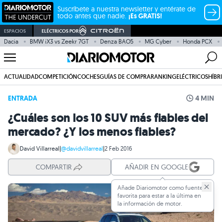
Suscríbete a nuestra newsletter y entérate de
todo antes que nadie.
¡Es GRATIS!
ESPACIOS
ELÉCTRICOS POR
Dacia
BMW iX3 vs Zeekr 7GT
Denza BAO5
MG Cyber
Honda PCX
ACTUALIDAD
COMPETICIÓN
COCHES
GUÍAS DE COMPRA
RANKING
ELÉCTRICOS
HÍBR
ENTRADA
4 MIN
¿Cuáles son los 10 SUV más fiables del
mercado? ¿Y los menos fiables?
David Villarreal
|
@davidvillarreal
|
2 Feb 2016
COMPARTIR
AÑADIR EN GOOGLE
Añade Diariomotor como fuente
favorita para estar a la última en
la información de motor.