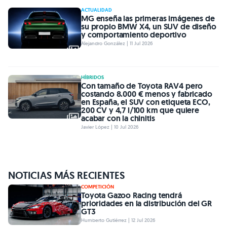
ACTUALIDAD
MG enseña las primeras imágenes de
su propio BMW X4, un SUV de diseño
y comportamiento deportivo
Alejandro González | 11 Jul 2026
HÍBRIDOS
Con tamaño de Toyota RAV4 pero
costando 8.000 € menos y fabricado
en España, el SUV con etiqueta ECO,
200 CV y 4,7 l/100 km que quiere
acabar con la chinitis
Javier López | 10 Jul 2026
NOTICIAS MÁS RECIENTES
COMPETICIÓN
Toyota Gazoo Racing tendrá
prioridades en la distribución del GR
GT3
Humberto Gutiérrez | 12 Jul 2026