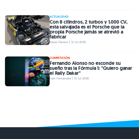
ACTUALIDAD
Con 8 cilindros, 2 turbos y 1.000 CV,
esta salvajada es el Porsche que la
propia Porsche jamás se atrevió a
fabricar
David Clavero | 12 Jul 2026
COMPETICIÓN
Fernando Alonso no esconde su
sueño tras la Fórmula 1: "Quiero ganar
el Rally Dakar"
Iván Fernández | 12 Jul 2026