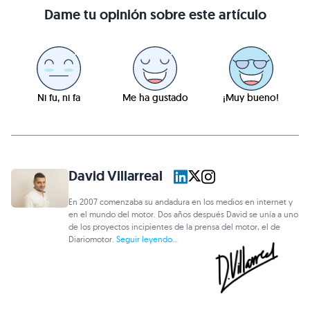
Dame tu opinión sobre este artículo
Ni fu, ni fa
Me ha gustado
¡Muy bueno!
David Villarreal
En 2007 comenzaba su andadura en los medios en internet y
en el mundo del motor. Dos años después David se unía a uno
de los proyectos incipientes de la prensa del motor, el de
Diariomotor.
Seguir leyendo...