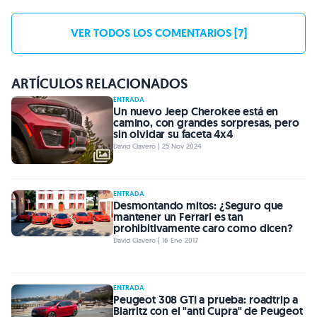
VER TODOS LOS COMENTARIOS [7]
ARTÍCULOS RELACIONADOS
ENTRADA
Un nuevo Jeep Cherokee está en
camino, con grandes sorpresas, pero
sin olvidar su faceta 4x4
David Clavero | 25 Nov 2024
ENTRADA
Desmontando mitos: ¿Seguro que
mantener un Ferrari es tan
prohibitivamente caro como dicen?
David Clavero | 16 Ene 2017
ENTRADA
Peugeot 308 GTI a prueba: roadtrip a
Biarritz con el "anti Cupra" de Peugeot