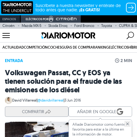
Suscríbete a nuestra newsletter y entérate de
todo antes que nadie.
¡Es GRATIS!
ESPACIOS
ELÉCTRICOS POR
Citroën
Mazda MX-5
Skoda Elroq
Ford Bronco
Toyota
CUPRA & S
ACTUALIDAD
COMPETICIÓN
COCHES
GUÍAS DE COMPRA
RANKING
ELÉCTRICOS
HÍBR
ENTRADA
2 MIN
Volkswagen Passat, CC y EOS ya
tienen solución para el fraude de las
emisiones de los diésel
David Villarreal
|
@davidvillarreal
|
3 Jun 2016
COMPARTIR
AÑADIR EN GOOGLE
Añade Diariomotor como fuente
favorita para estar a la última en
la información de motor.