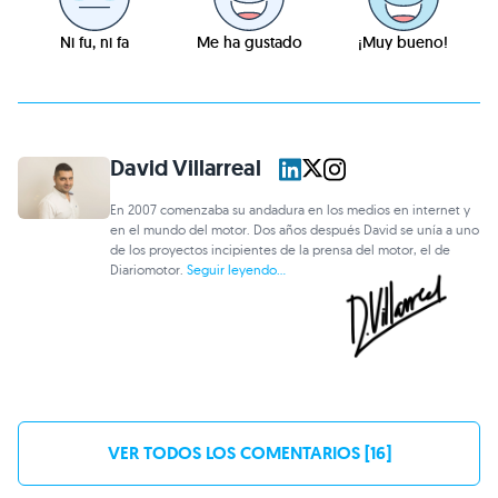
Ni fu, ni fa
Me ha gustado
¡Muy bueno!
David Villarreal
En 2007 comenzaba su andadura en los medios en internet y
en el mundo del motor. Dos años después David se unía a uno
de los proyectos incipientes de la prensa del motor, el de
Diariomotor.
Seguir leyendo...
VER TODOS LOS COMENTARIOS [16]