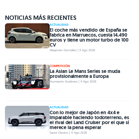
NOTICIAS MÁS RECIENTES
ACTUALIDAD
El coche más vendido de España se
fabrica en Marruecos, cuesta 14.490
euros y tiene un motor turbo de 100
CV
Alejandro González | 5 Ago 2026
COMPETICIÓN
La Asian Le Mans Series se muda
provisionalmente a Europa
Humberto Gutiérrez | 4 Ago 2026
ACTUALIDAD
Con lo mejor de Japón en 4x4 e
imparable haciendo todoterreno, es
el rival del Land Cruiser por el que sí
merece la pena esperar
David Clavero | 4 Ago 2026