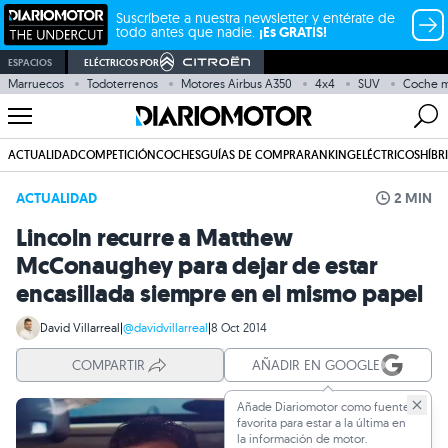
Suscríbete a nuestra newsletter y entérate de
todo antes que nadie.
¡Es GRATIS!
ESPACIOS
ELÉCTRICOS POR
Marruecos
Todoterrenos
Motores Airbus A350
4x4
SUV
Coche m
ACTUALIDAD
COMPETICIÓN
COCHES
GUÍAS DE COMPRA
RANKING
ELÉCTRICOS
HÍBR
ACTUALIDAD
2 MIN
Lincoln recurre a Matthew
McConaughey para dejar de estar
encasillada siempre en el mismo papel
David Villarreal
|
@davidvillarreal
|
8 Oct 2014
COMPARTIR
AÑADIR EN GOOGLE
Añade Diariomotor como fuente
favorita para estar a la última en
la información de motor.