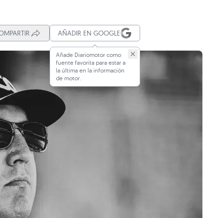
OMPARTIR
AÑADIR EN GOOGLE
Añade Diariomotor como
fuente favorita para estar a
la última en la información
de motor.