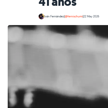
41 años
Iván Fernández
|
@fernischumi
|
22 May 2026