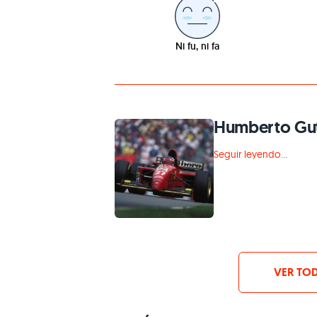
Ni fu, ni fa
Humberto Gut
Seguir leyendo...
VER TOD