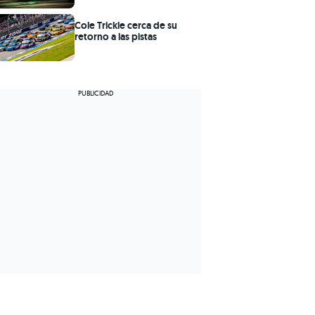
Cole Trickle cerca de su
retorno a las pistas