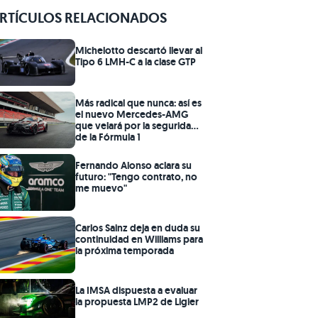
RTÍCULOS RELACIONADOS
Michelotto descartó llevar al
Tipo 6 LMH-C a la clase GTP
Más radical que nunca: así es
el nuevo Mercedes-AMG
que velará por la seguridad
de la Fórmula 1
Fernando Alonso aclara su
futuro: "Tengo contrato, no
me muevo"
Carlos Sainz deja en duda su
continuidad en Williams para
la próxima temporada
La IMSA dispuesta a evaluar
la propuesta LMP2 de Ligier