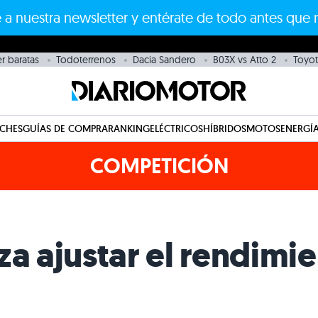
 a nuestra newsletter y entérate de todo antes que 
r baratas
Todoterrenos
Dacia Sandero
B03X vs Atto 2
Toyot
CHES
GUÍAS DE COMPRA
RANKING
ELÉCTRICOS
HÍBRIDOS
MOTOS
ENERGÍA
COMPETICIÓN
za ajustar el rendimie