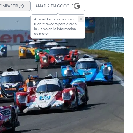
OMPARTIR
AÑADIR EN GOOGLE
Añade Diariomotor como
fuente favorita para estar a
la última en la información
de motor.