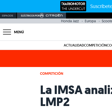
Suscríbete
ESPACIOS
ELÉCTRICOS POR
Honda Jazz
Europa
Scoote
MENÚ
ACTUALIDAD
COMPETICIÓN
CO
COMPETICIÓN
La IMSA anali
LMP2