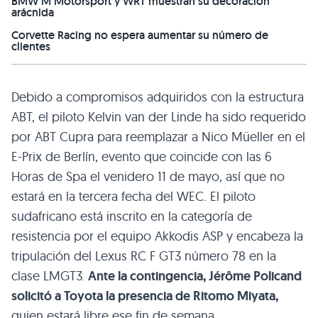
BMW M Motorsport y WRT muestran su decoración
arácnida
Corvette Racing no espera aumentar su número de
clientes
Debido a compromisos adquiridos con la estructura
ABT, el piloto Kelvin van der Linde ha sido requerido
por ABT Cupra para reemplazar a Nico Müeller en el
E-Prix de Berlín, evento que coincide con las 6
Horas de Spa el venidero 11 de mayo, así que no
estará en la tercera fecha del WEC. El piloto
sudafricano está inscrito en la categoría de
resistencia por el equipo Akkodis ASP y encabeza la
tripulación del Lexus RC F GT3 número 78 en la
clase LMGT3.
Ante la contingencia, Jérôme Policand
solicitó a Toyota la presencia de Ritomo Miyata,
quien estará libre ese fin de semana.