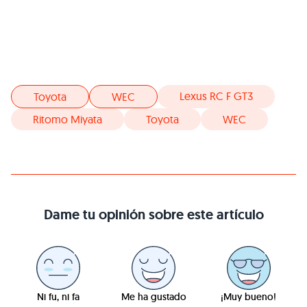
Lexus RC F GT3
Toyota
WEC
Ritomo Miyata
Toyota
WEC
Dame tu opinión sobre este artículo
Ni fu, ni fa
Me ha gustado
¡Muy bueno!