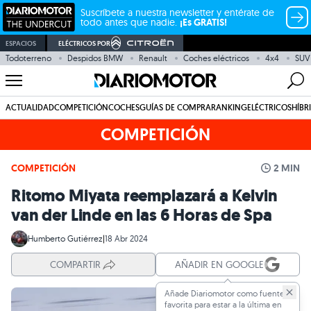
Suscríbete a nuestra newsletter y entérate de
todo antes que nadie.
¡Es GRATIS!
ESPACIOS
ELÉCTRICOS POR
Todoterreno
Despidos BMW
Renault
Coches eléctricos
4x4
SUV
ACTUALIDAD
COMPETICIÓN
COCHES
GUÍAS DE COMPRA
RANKING
ELÉCTRICOS
HÍBR
COMPETICIÓN
COMPETICIÓN
2 MIN
Ritomo Miyata reemplazará a Kelvin
van der Linde en las 6 Horas de Spa
Humberto Gutiérrez
|
18 Abr 2024
COMPARTIR
AÑADIR EN GOOGLE
Añade Diariomotor como fuente
favorita para estar a la última en