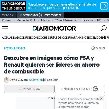
Suscríbete a nuestra newsletter y entérate de
todo antes que nadie.
¡Es GRATIS!
ESPACIOS
ELÉCTRICOS POR
Zontes
Mercedes GLA
Mazda
Túnel Marruecos
Leapmotor B10
T
ACTUALIDAD
COMPETICIÓN
COCHES
GUÍAS DE COMPRA
RANKING
ELÉCTRICOS
HÍBR
FOTO A FOTO
5 MIN
Descubre en imágenes cómo PSA y
Renault quieren ser líderes en ahorro
de combustible
David Clavero
|
@ClaveroD
|
18 Sep 2014
COMPARTIR
AÑADIR EN GOOGLE
Añade Diariomotor como fuente
favorita para estar a la última en
la información de motor.