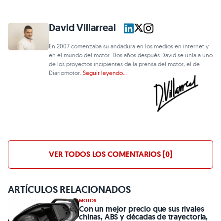
David Villarreal
En 2007 comenzaba su andadura en los medios en internet y
en el mundo del motor. Dos años después David se unía a uno
de los proyectos incipientes de la prensa del motor, el de
Diariomotor.
Seguir leyendo...
VER TODOS LOS COMENTARIOS [0]
ARTÍCULOS RELACIONADOS
MOTOS
Con un mejor precio que sus rivales
chinas, ABS y décadas de trayectoria,