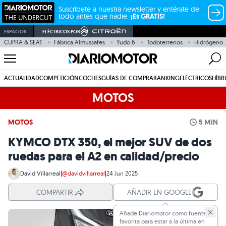
Suscríbete a nuestra newsletter y entérate de
todo antes que nadie.
¡Es GRATIS!
ESPACIOS
ELÉCTRICOS POR
CUPRA & SEAT
Fábrica Almussafes
Yudo 6
Todoterrenos
Hidrógeno
ACTUALIDAD
COMPETICIÓN
COCHES
GUÍAS DE COMPRA
RANKING
ELÉCTRICOS
HÍBR
MOTOS
MOTOS
5 MIN
KYMCO DTX 350, el mejor SUV de dos
ruedas para el A2 en calidad/precio
David Villarreal
|
@davidvillarreal
|
24 Jun 2025
COMPARTIR
AÑADIR EN GOOGLE
Añade Diariomotor como fuente
favorita para estar a la última en