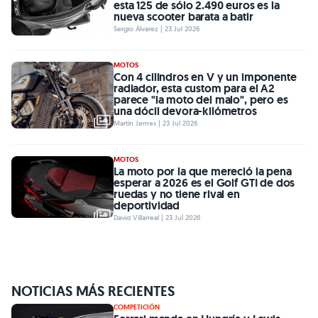
esta 125 de sólo 2.490 euros es la
nueva scooter barata a batir
Sergio Álvarez | 23 Jul 2026
MOTOS
Con 4 cilindros en V y un imponente
radiador, esta custom para el A2
parece "la moto del malo", pero es
una dócil devora-kilómetros
Martín Jemes | 23 Jul 2026
MOTOS
La moto por la que mereció la pena
esperar a 2026 es el Golf GTI de dos
ruedas y no tiene rival en
deportividad
David Villarreal | 23 Jul 2026
NOTICIAS MÁS RECIENTES
COMPETICIÓN